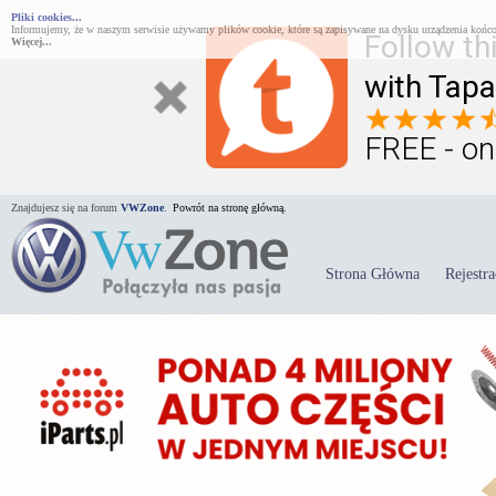
Pliki cookies...
Informujemy, że w naszym serwisie używamy plików cookie, które są zapisywane na dysku urządzenia końco
Follow th
Więcej...
with Tapa
FREE - on
Znajdujesz się na forum
VWZone
.
Powrót na stronę główną.
Strona Główna
Rejestra