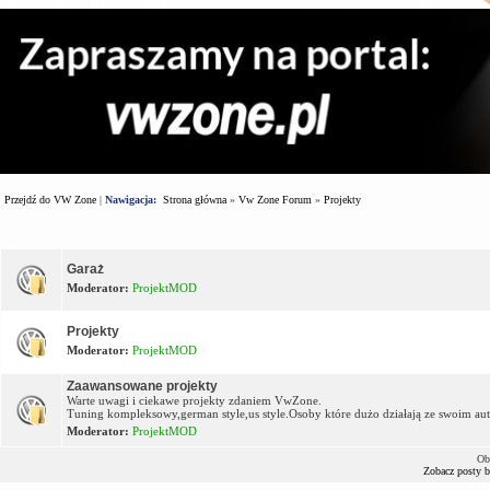
Przejdź do VW Zone
|
Nawigacja:
Strona główna
»
Vw Zone Forum
»
Projekty
Forum
Garaż
Moderator:
ProjektMOD
Projekty
Moderator:
ProjektMOD
Zaawansowane projekty
Warte uwagi i ciekawe projekty zdaniem VwZone.
Tuning kompleksowy,german style,us style.Osoby które dużo działają ze swoim autem
Moderator:
ProjektMOD
Ob
Zobacz posty 