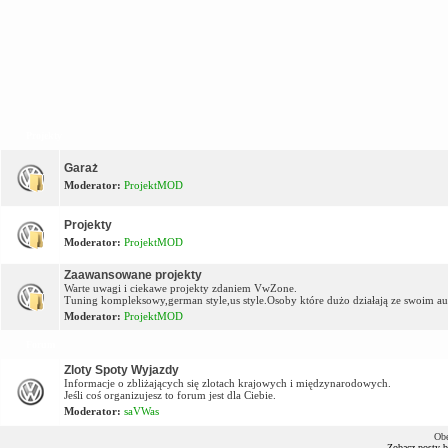
Projekty
Garaż
Moderator:
ProjektMOD
Projekty
Moderator:
ProjektMOD
Zaawansowane projekty
Warte uwagi i ciekawe projekty zdaniem VwZone.
Tuning kompleksowy,german style,us style.Osoby które dużo działają ze swoim aute
Moderator:
ProjektMOD
Forum
Zloty Spoty Wyjazdy
Informacje o zbliżających się zlotach krajowych i międzynarodowych.
Jeśli coś organizujesz to forum jest dla Ciebie.
Moderator:
saVWas
Obe
Zobacz posty 