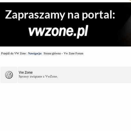
Przejdź do VW Zone
|
Nawigacja:
Strona główna
»
Vw Zone Forum
Forum
Vw Zone
Sprawy związane z VwZone.