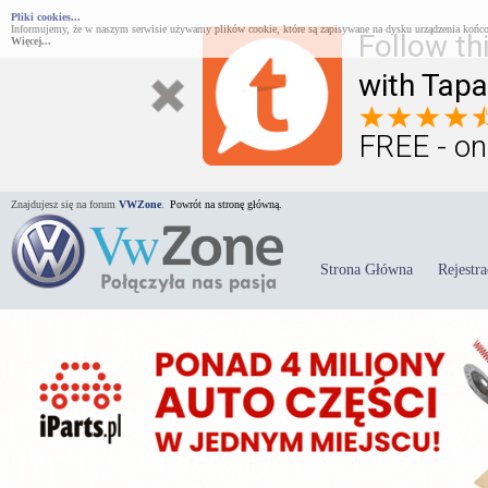
Pliki cookies...
Informujemy, że w naszym serwisie używamy plików cookie, które są zapisywane na dysku urządzenia końco
Follow th
Więcej...
with Tapa
FREE - on
Znajdujesz się na forum
VWZone
.
Powrót na stronę główną.
Strona Główna
Rejestra