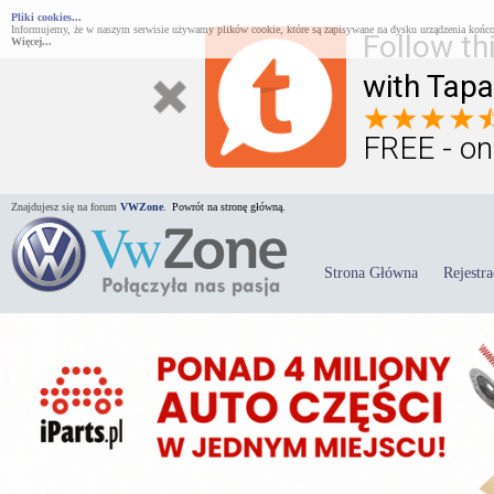
Pliki cookies...
Informujemy, że w naszym serwisie używamy plików cookie, które są zapisywane na dysku urządzenia końco
Follow th
Więcej...
with Tapa
FREE - on
Znajdujesz się na forum
VWZone
.
Powrót na stronę główną.
Strona Główna
Rejestra