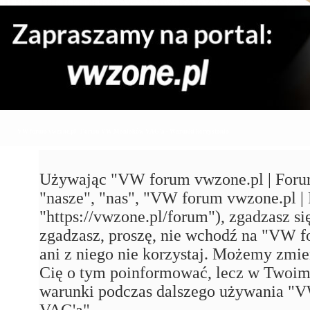
VW forum vwzone.pl | Forum VW Maniaków VAG'a - Warunki korzystania
Używając "VW forum vwzone.pl | Foru
"nasze", "nas", "VW forum vwzone.pl
"https://vwzone.pl/forum"), zgadzasz się
zgadzasz, proszę, nie wchodź na "VW
ani z niego nie korzystaj. Możemy zmie
Cię o tym poinformować, lecz w Twoim 
warunki podczas dalszego używania 
VAG'a".