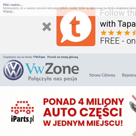
Pliki cookies...
Informujemy, że w naszym serwisie używamy plików cookie, które są zapisywane na dysku urządzenia końco
Follow th
Więcej...
with Tapa
FREE - on
Znajdujesz się na forum
VWZone
.
Powrót na stronę główną.
Strona Główna
Rejestra