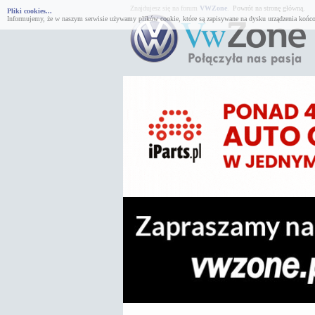
Znajdujesz się na forum
VWZone
.
Powrót na stronę główną.
Pliki cookies...
Informujemy, że w naszym serwisie używamy plików cookie, które są zapisywane na dysku urządzenia końco