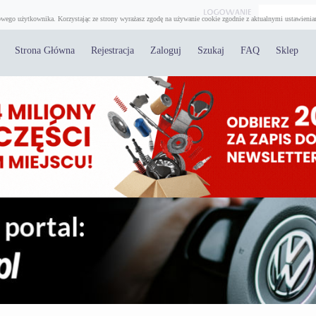
wego użytkownika. Korzystając ze strony wyrażasz zgodę na używanie cookie zgodnie z aktualnymi ustawienia
Strona Główna
Rejestracja
Zaloguj
Szukaj
FAQ
Sklep