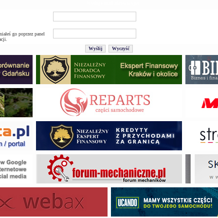
Wyślij e-mail aktywacyjny
iałeś go poprzez panel
cji.