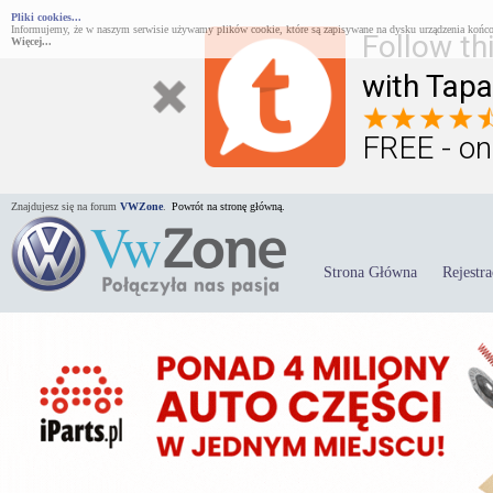
Pliki cookies...
Informujemy, że w naszym serwisie używamy plików cookie, które są zapisywane na dysku urządzenia końco
Follow th
Więcej...
with Tapa
FREE - on
Znajdujesz się na forum
VWZone
.
Powrót na stronę główną.
Strona Główna
Rejestra