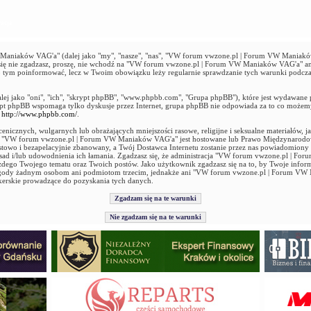
acja
niaków VAG'a" (dalej jako "my", "nasze", "nas", "VW forum vwzone.pl | Forum VW Maniaków 
ie się nie zgadzasz, proszę, nie wchodź na "VW forum vwzone.pl | Forum VW Maniaków VAG'a" an
 o tym poinformować, lecz w Twoim obowiązku leży regularnie sprawdzanie tych warunki podcz
alej jako "oni", "ich", "skrypt phpBB", "www.phpbb.com", "Grupa phpBB"), które jest wydawane 
ypt phpBB wspomaga tylko dyskusje przez Internet, grupa phpBB nie odpowiada za to co możem
ź
http://www.phpbb.com/
.
enicznych, wulgarnych lub obrażających mniejszości rasowe, religijne i seksualne materiałów, 
ie "VW forum vwzone.pl | Forum VW Maniaków VAG'a" jest hostowane lub Prawo Międzynarod
stowo i bezapelacyjnie zbanowany, a Twój Dostawca Internetu zostanie przez nas powiadomiony
 zasad i/lub udowodnienia ich łamania. Zgadzasz się, że administracja "VW forum vwzone.pl |
ażdego Twojego tematu oraz Twoich postów. Jako użytkownik zgadzasz się na to, by Twoje infor
 zgody żadnym osobom ani podmiotom trzecim, jednakże ani "VW forum vwzone.pl | Forum VW
kerskie prowadzące do pozyskania tych danych.