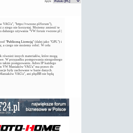
Język:
VAG'a", "https://vwzone.pl/forum"),
i z niego nie korzystaj. Możemy zmienić te
as dalszego używania "VW forum vwzone.pl |
pod "
Publiczną Licencją
" (dalej jako "GPL") i
y, a czego nie możemy robić. W celu
jak również innych materiałów, które mogą
owe. W przypadku postępowania niezgodnego
 o takim postępowaniu. Adres IP każdego
 Forum VW Maniaków VAG'a" ma prawo do
macje były zachowane w bazie danych.
 Maniaków VAG'a", ani phpBB nie będą