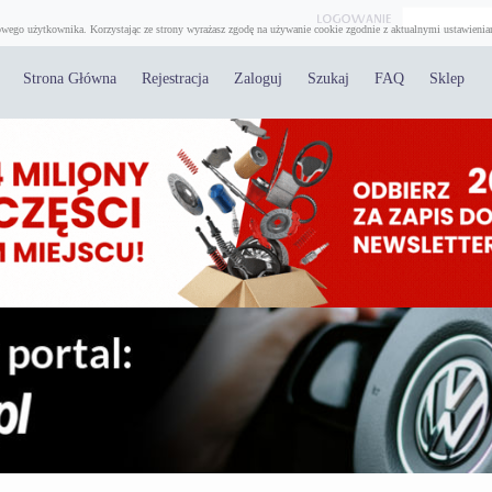
wego użytkownika. Korzystając ze strony wyrażasz zgodę na używanie cookie zgodnie z aktualnymi ustawienia
Strona Główna
Rejestracja
Zaloguj
Szukaj
FAQ
Sklep