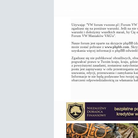
VW forum vwzone.pl | Forum VW Maniaków VAG'a - Rejestr
Używając "VW forum vwzone.pl | Forum VW Ma
zgadzasz się na poniższe warunki. Jeśli na n
warunki i dołożymy wszelkich starań, by Cię
Forum VW Maniaków VAG'a".
Nasze forum jest oparte na skrypcie phpBB (d
może zostać pobrane z
www.phpbb.com
. Skr
uzyskania więcej informacji o phpBB odwied
Zgadzasz się nie publikować obraźliwych, obsc
pogwałcać prawo w Twoim kraju, kraju, gdz
z powyższymi zasadami, zostaniesz natychmia
postu jest zapisywany w celu przestrzegania
usuwania, edycji, przesuwania i zamykania k
Informacje te nie będą podawane bez twojej
obarczeni odpowiedzialnością za włamania ha