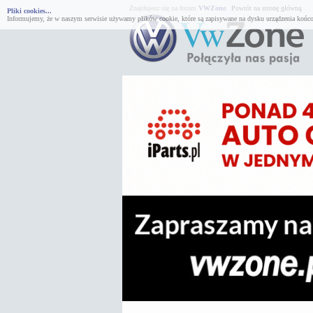
Znajdujesz się na forum
VWZone
.
Powrót na stronę główną.
Pliki cookies...
Informujemy, że w naszym serwisie używamy plików cookie, które są zapisywane na dysku urządzenia końco