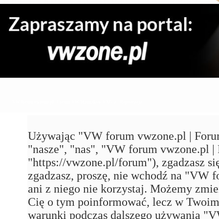
VW forum vwzone.pl | Forum VW Maniaków VAG'a - Rejestracja
Używając "VW forum vwzone.pl | Foru
"nasze", "nas", "VW forum vwzone.pl
"https://vwzone.pl/forum"), zgadzasz się
zgadzasz, proszę, nie wchodź na "VW
ani z niego nie korzystaj. Możemy zmie
Cię o tym poinformować, lecz w Twoim 
warunki podczas dalszego używania 