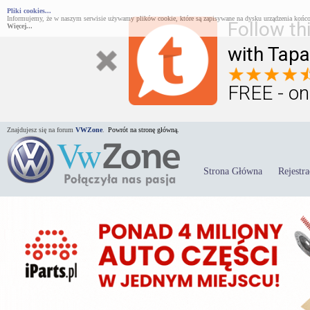
Pliki cookies...
Informujemy, że w naszym serwisie używamy plików cookie, które są zapisywane na dysku urządzenia końco
Follow th
Więcej...
with Tapa
FREE - on
Znajdujesz się na forum
VWZone
.
Powrót na stronę główną.
Strona Główna
Rejestra