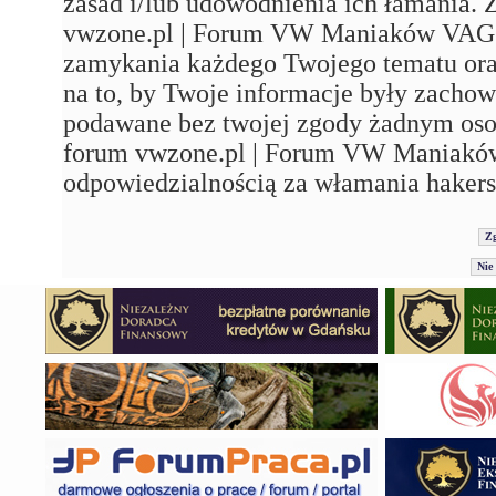
zasad i/lub udowodnienia ich łamania. 
vwzone.pl | Forum VW Maniaków VAG'a"
zamykania każdego Twojego tematu ora
na to, by Twoje informacje były zachow
podawane bez twojej zgody żadnym os
forum vwzone.pl | Forum VW Maniaków
odpowiedzialnością za włamania hakers