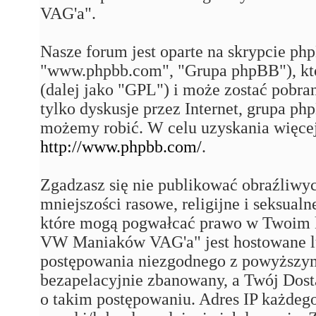
VAG'a".
Nasze forum jest oparte na skrypcie php
"www.phpbb.com", "Grupa phpBB"), któ
(dalej jako "GPL") i może zostać pobra
tylko dyskusje przez Internet, grupa p
możemy robić. W celu uzyskania więce
http://www.phpbb.com/
.
Zgadzasz się nie publikować obraźliwy
mniejszości rasowe, religijne i seksual
które mogą pogwałcać prawo w Twoim k
VW Maniaków VAG'a" jest hostowane 
postępowania niezgodnego z powyższym
bezapelacyjnie zbanowany, a Twój Dost
o takim postępowaniu. Adres IP każdego