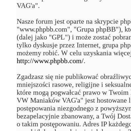
VAG'a".
Nasze forum jest oparte na skrypcie php
"www.phpbb.com", "Grupa phpBB"), któ
(dalej jako "GPL") i może zostać pobra
tylko dyskusje przez Internet, grupa p
możemy robić. W celu uzyskania więce
http://www.phpbb.com/
.
Zgadzasz się nie publikować obraźliwy
mniejszości rasowe, religijne i seksual
które mogą pogwałcać prawo w Twoim k
VW Maniaków VAG'a" jest hostowane 
postępowania niezgodnego z powyższym
bezapelacyjnie zbanowany, a Twój Dost
o takim postępowaniu. Adres IP każdego