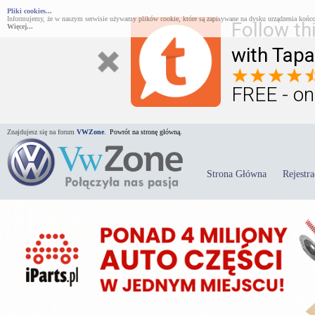
Pliki cookies...
Informujemy, że w naszym serwisie używamy plików cookie, które są zapisywane na dysku urządzenia końco
Follow th
Więcej...
with Tapa
FREE - on
Znajdujesz się na forum
VWZone
.
Powrót na stronę główną.
Strona Główna
Rejestra