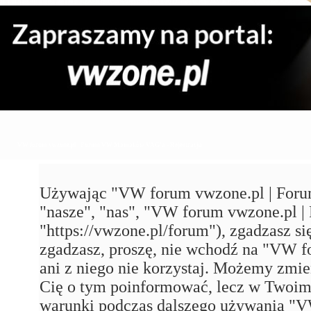
VW forum vwzone.pl | Forum VW Maniaków VAG'a - Rejestracja
Używając "VW forum vwzone.pl | Foru
"nasze", "nas", "VW forum vwzone.pl
"https://vwzone.pl/forum"), zgadzasz się
zgadzasz, proszę, nie wchodź na "VW
ani z niego nie korzystaj. Możemy zmie
Cię o tym poinformować, lecz w Twoim 
warunki podczas dalszego używania 