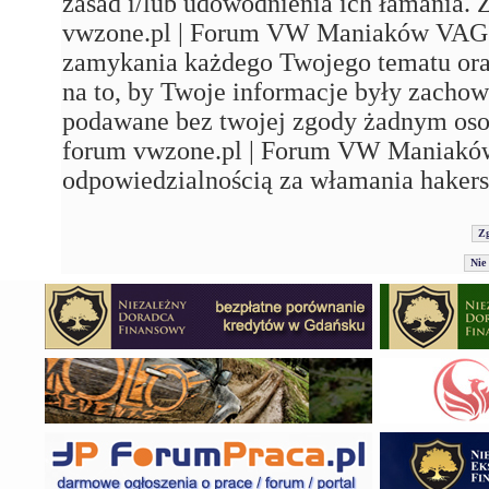
zasad i/lub udowodnienia ich łamania. 
vwzone.pl | Forum VW Maniaków VAG'a"
zamykania każdego Twojego tematu ora
na to, by Twoje informacje były zachow
podawane bez twojej zgody żadnym os
forum vwzone.pl | Forum VW Maniaków
odpowiedzialnością za włamania hakers