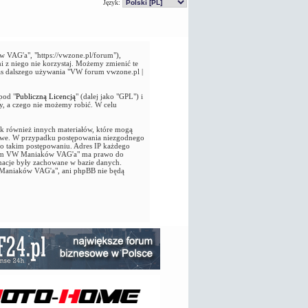
Język:
VAG'a", "https://vwzone.pl/forum"),
i z niego nie korzystaj. Możemy zmienić te
as dalszego używania "VW forum vwzone.pl |
pod "
Publiczną Licencją
" (dalej jako "GPL") i
y, a czego nie możemy robić. W celu
jak również innych materiałów, które mogą
owe. W przypadku postępowania niezgodnego
 o takim postępowaniu. Adres IP każdego
 Forum VW Maniaków VAG'a" ma prawo do
macje były zachowane w bazie danych.
 Maniaków VAG'a", ani phpBB nie będą