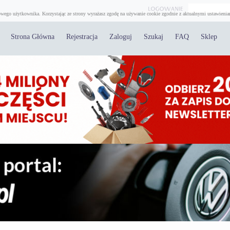
wego użytkownika. Korzystając ze strony wyrażasz zgodę na używanie cookie zgodnie z aktualnymi ustawienia
Strona Główna
Rejestracja
Zaloguj
Szukaj
FAQ
Sklep