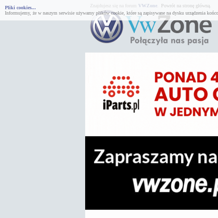
Znajdujesz się na forum
VWZone
.
Powrót na stronę główną.
Pliki cookies...
Informujemy, że w naszym serwisie używamy plików cookie, które są zapisywane na dysku urządzenia końco