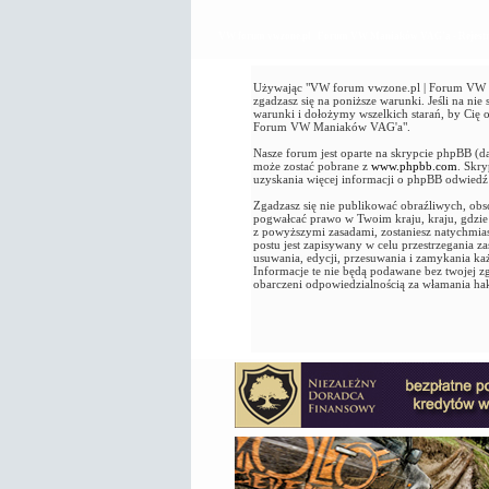
VW forum vwzone.pl | Forum VW Maniaków VAG'a - Rejestr
Używając "VW forum vwzone.pl | Forum VW Ma
zgadzasz się na poniższe warunki. Jeśli na n
warunki i dołożymy wszelkich starań, by Cię
Forum VW Maniaków VAG'a".
Nasze forum jest oparte na skrypcie phpBB (d
może zostać pobrane z
www.phpbb.com
. Skr
uzyskania więcej informacji o phpBB odwied
Zgadzasz się nie publikować obraźliwych, obsc
pogwałcać prawo w Twoim kraju, kraju, gdz
z powyższymi zasadami, zostaniesz natychmia
postu jest zapisywany w celu przestrzegania
usuwania, edycji, przesuwania i zamykania k
Informacje te nie będą podawane bez twojej
obarczeni odpowiedzialnością za włamania ha