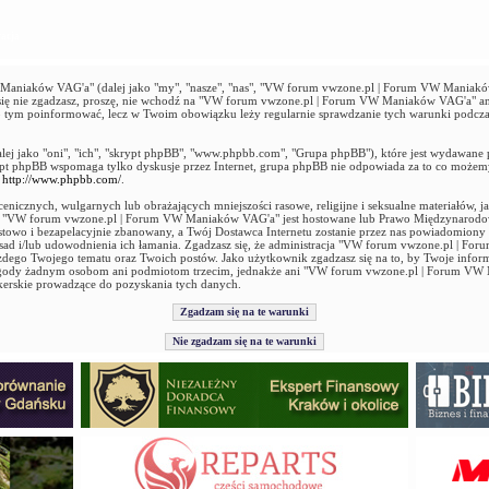
acja
niaków VAG'a" (dalej jako "my", "nasze", "nas", "VW forum vwzone.pl | Forum VW Maniaków 
ie się nie zgadzasz, proszę, nie wchodź na "VW forum vwzone.pl | Forum VW Maniaków VAG'a" an
 o tym poinformować, lecz w Twoim obowiązku leży regularnie sprawdzanie tych warunki podcz
alej jako "oni", "ich", "skrypt phpBB", "www.phpbb.com", "Grupa phpBB"), które jest wydawane 
ypt phpBB wspomaga tylko dyskusje przez Internet, grupa phpBB nie odpowiada za to co możem
ź
http://www.phpbb.com/
.
enicznych, wulgarnych lub obrażających mniejszości rasowe, religijne i seksualne materiałów, 
ie "VW forum vwzone.pl | Forum VW Maniaków VAG'a" jest hostowane lub Prawo Międzynarod
stowo i bezapelacyjnie zbanowany, a Twój Dostawca Internetu zostanie przez nas powiadomiony
 zasad i/lub udowodnienia ich łamania. Zgadzasz się, że administracja "VW forum vwzone.pl |
ażdego Twojego tematu oraz Twoich postów. Jako użytkownik zgadzasz się na to, by Twoje infor
 zgody żadnym osobom ani podmiotom trzecim, jednakże ani "VW forum vwzone.pl | Forum VW
kerskie prowadzące do pozyskania tych danych.