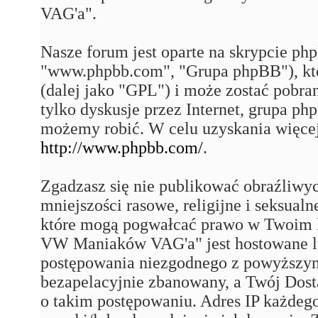
VAG'a".
Nasze forum jest oparte na skrypcie php
"www.phpbb.com", "Grupa phpBB"), któ
(dalej jako "GPL") i może zostać pobra
tylko dyskusje przez Internet, grupa p
możemy robić. W celu uzyskania więce
http://www.phpbb.com/
.
Zgadzasz się nie publikować obraźliwy
mniejszości rasowe, religijne i seksual
które mogą pogwałcać prawo w Twoim k
VW Maniaków VAG'a" jest hostowane 
postępowania niezgodnego z powyższym
bezapelacyjnie zbanowany, a Twój Dost
o takim postępowaniu. Adres IP każdego