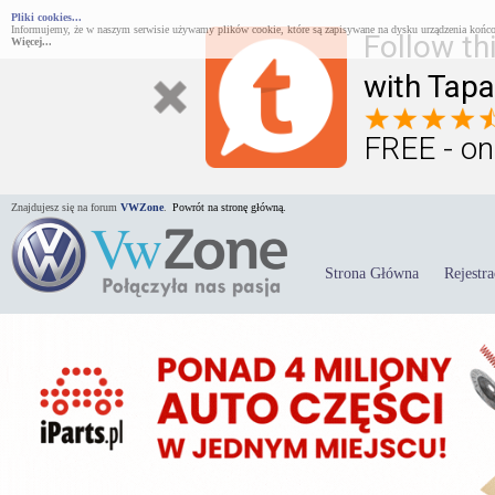
Pliki cookies...
Informujemy, że w naszym serwisie używamy plików cookie, które są zapisywane na dysku urządzenia końco
Follow th
Więcej...
with Tapa
FREE - on
Znajdujesz się na forum
VWZone
.
Powrót na stronę główną.
Strona Główna
Rejestra