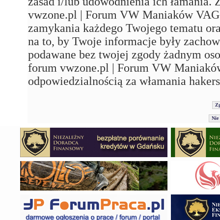
zasad i/lub udowodnienia ich łamania. 
vwzone.pl | Forum VW Maniaków VAG'a"
zamykania każdego Twojego tematu ora
na to, by Twoje informacje były zachow
podawane bez twojej zgody żadnym os
forum vwzone.pl | Forum VW Maniaków
odpowiedzialnością za włamania hakers