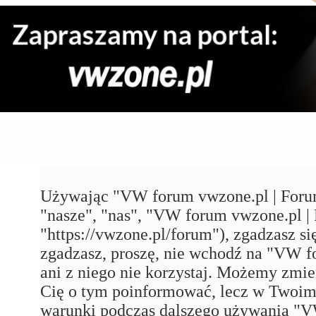
VW forum vwzone.pl | Forum VW Maniaków VAG'a - Rejestracja
Używając "VW forum vwzone.pl | Foru
"nasze", "nas", "VW forum vwzone.pl
"https://vwzone.pl/forum"), zgadzasz się
zgadzasz, proszę, nie wchodź na "VW
ani z niego nie korzystaj. Możemy zmie
Cię o tym poinformować, lecz w Twoim 
warunki podczas dalszego używania 