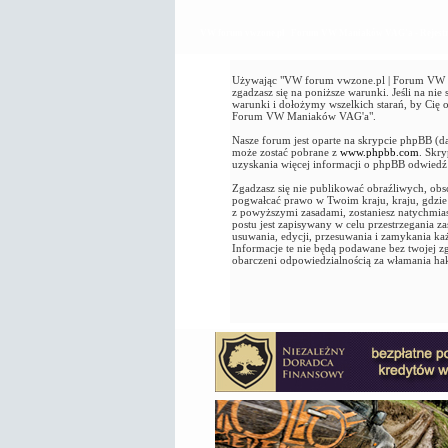
VW forum vwzone.pl | Forum VW Maniaków VAG'a - Rejestr
Używając "VW forum vwzone.pl | Forum VW Ma
zgadzasz się na poniższe warunki. Jeśli na n
warunki i dołożymy wszelkich starań, by Cię
Forum VW Maniaków VAG'a".
Nasze forum jest oparte na skrypcie phpBB (d
może zostać pobrane z
www.phpbb.com
. Skr
uzyskania więcej informacji o phpBB odwied
Zgadzasz się nie publikować obraźliwych, obsc
pogwałcać prawo w Twoim kraju, kraju, gdz
z powyższymi zasadami, zostaniesz natychmia
postu jest zapisywany w celu przestrzegania
usuwania, edycji, przesuwania i zamykania k
Informacje te nie będą podawane bez twojej
obarczeni odpowiedzialnością za włamania ha