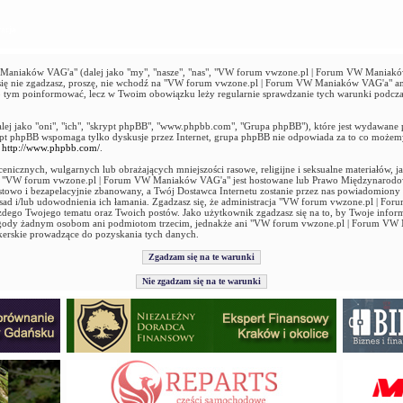
acja
niaków VAG'a" (dalej jako "my", "nasze", "nas", "VW forum vwzone.pl | Forum VW Maniaków 
ie się nie zgadzasz, proszę, nie wchodź na "VW forum vwzone.pl | Forum VW Maniaków VAG'a" an
 o tym poinformować, lecz w Twoim obowiązku leży regularnie sprawdzanie tych warunki podcz
alej jako "oni", "ich", "skrypt phpBB", "www.phpbb.com", "Grupa phpBB"), które jest wydawane 
ypt phpBB wspomaga tylko dyskusje przez Internet, grupa phpBB nie odpowiada za to co możem
ź
http://www.phpbb.com/
.
enicznych, wulgarnych lub obrażających mniejszości rasowe, religijne i seksualne materiałów, 
ie "VW forum vwzone.pl | Forum VW Maniaków VAG'a" jest hostowane lub Prawo Międzynarod
stowo i bezapelacyjnie zbanowany, a Twój Dostawca Internetu zostanie przez nas powiadomiony
 zasad i/lub udowodnienia ich łamania. Zgadzasz się, że administracja "VW forum vwzone.pl |
ażdego Twojego tematu oraz Twoich postów. Jako użytkownik zgadzasz się na to, by Twoje infor
 zgody żadnym osobom ani podmiotom trzecim, jednakże ani "VW forum vwzone.pl | Forum VW
kerskie prowadzące do pozyskania tych danych.