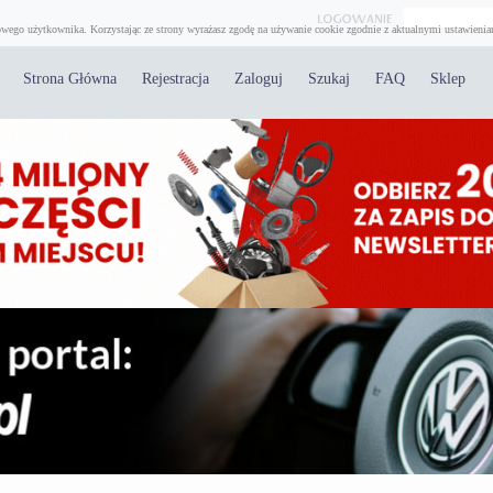
wego użytkownika. Korzystając ze strony wyrażasz zgodę na używanie cookie zgodnie z aktualnymi ustawienia
Strona Główna
Rejestracja
Zaloguj
Szukaj
FAQ
Sklep