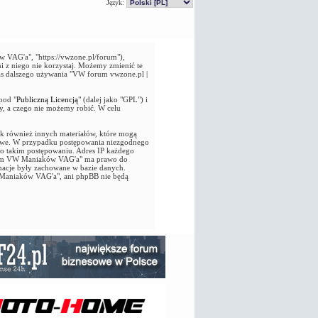
Język:
VAG'a", "https://vwzone.pl/forum"),
i z niego nie korzystaj. Możemy zmienić te
as dalszego używania "VW forum vwzone.pl |
pod "
Publiczną Licencją
" (dalej jako "GPL") i
y, a czego nie możemy robić. W celu
jak również innych materiałów, które mogą
owe. W przypadku postępowania niezgodnego
 o takim postępowaniu. Adres IP każdego
 Forum VW Maniaków VAG'a" ma prawo do
macje były zachowane w bazie danych.
 Maniaków VAG'a", ani phpBB nie będą