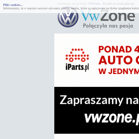
Znajdujesz się na forum
VWZone
.
Powrót na stronę główną.
Pliki cookies...
Informujemy, że w naszym serwisie używamy plików cookie, które są zapisywane na dysku urządzenia końco