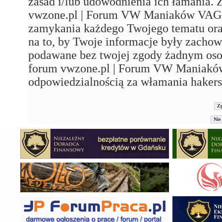
zasad i/lub udowodnienia ich łamania. 
vwzone.pl | Forum VW Maniaków VAG'a"
zamykania każdego Twojego tematu ora
na to, by Twoje informacje były zachow
podawane bez twojej zgody żadnym os
forum vwzone.pl | Forum VW Maniaków
odpowiedzialnością za włamania hakers