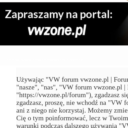
VW forum vwzone.pl | Forum VW Maniaków VAG'a - Rejestracja
Używając "VW forum vwzone.pl | Foru
"nasze", "nas", "VW forum vwzone.pl
"https://vwzone.pl/forum"), zgadzasz się
zgadzasz, proszę, nie wchodź na "VW
ani z niego nie korzystaj. Możemy zmie
Cię o tym poinformować, lecz w Twoim 
warunki podczas dalszego używania 