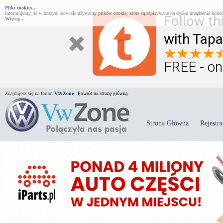
Pliki cookies...
Informujemy, że w naszym serwisie używamy plików cookie, które są zapisywane na dysku urządzenia końco
Follow th
Więcej...
with Tapa
FREE - on
Znajdujesz się na forum
VWZone
.
Powrót na stronę główną.
Strona Główna
Rejestra