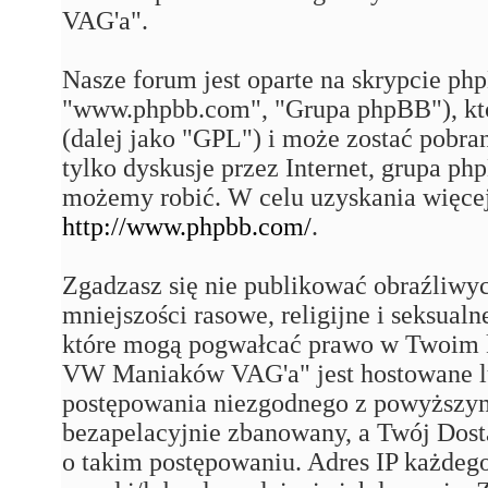
VAG'a".
Nasze forum jest oparte na skrypcie php
"www.phpbb.com", "Grupa phpBB"), któ
(dalej jako "GPL") i może zostać pobra
tylko dyskusje przez Internet, grupa p
możemy robić. W celu uzyskania więce
http://www.phpbb.com/
.
Zgadzasz się nie publikować obraźliwy
mniejszości rasowe, religijne i seksual
które mogą pogwałcać prawo w Twoim k
VW Maniaków VAG'a" jest hostowane 
postępowania niezgodnego z powyższym
bezapelacyjnie zbanowany, a Twój Dost
o takim postępowaniu. Adres IP każdego