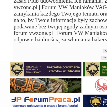
zasad i/lub udowodnienia ich łamania. 
vwzone.pl | Forum VW Maniaków VAG'a"
zamykania każdego Twojego tematu ora
na to, by Twoje informacje były zachow
podawane bez twojej zgody żadnym os
forum vwzone.pl | Forum VW Maniaków
odpowiedzialnością za włamania hakers