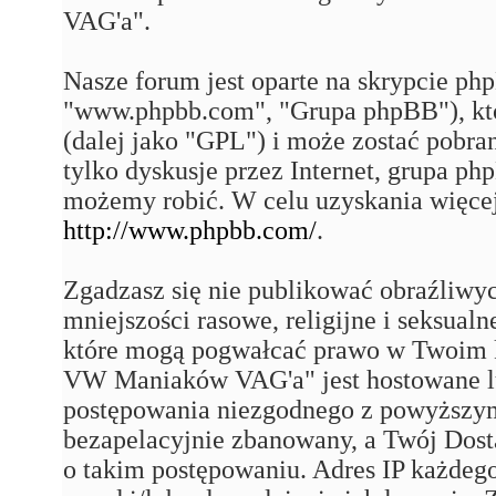
VAG'a".
Nasze forum jest oparte na skrypcie php
"www.phpbb.com", "Grupa phpBB"), któ
(dalej jako "GPL") i może zostać pobra
tylko dyskusje przez Internet, grupa p
możemy robić. W celu uzyskania więce
http://www.phpbb.com/
.
Zgadzasz się nie publikować obraźliwy
mniejszości rasowe, religijne i seksual
które mogą pogwałcać prawo w Twoim k
VW Maniaków VAG'a" jest hostowane 
postępowania niezgodnego z powyższym
bezapelacyjnie zbanowany, a Twój Dost
o takim postępowaniu. Adres IP każdego