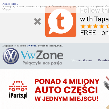
Pliki cookies...
Informujemy, że w naszym serwisie używamy plików cookie, które są zapisywane na dysku urządzenia końco
Follow th
Więcej...
with Tapa
FREE - on
Znajdujesz się na forum
VWZone
.
Powrót na stronę główną.
Strona Główna
Rejestra