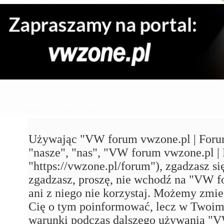
VW forum vwzone.pl | Forum VW Maniaków VAG'a - Rejestracja
Używając "VW forum vwzone.pl | Foru
"nasze", "nas", "VW forum vwzone.pl
"https://vwzone.pl/forum"), zgadzasz się
zgadzasz, proszę, nie wchodź na "VW
ani z niego nie korzystaj. Możemy zmie
Cię o tym poinformować, lecz w Twoim 
warunki podczas dalszego używania 