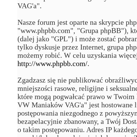
VAG'a".
Nasze forum jest oparte na skrypcie php
"www.phpbb.com", "Grupa phpBB"), któ
(dalej jako "GPL") i może zostać pobra
tylko dyskusje przez Internet, grupa p
możemy robić. W celu uzyskania więce
http://www.phpbb.com/
.
Zgadzasz się nie publikować obraźliwy
mniejszości rasowe, religijne i seksual
które mogą pogwałcać prawo w Twoim k
VW Maniaków VAG'a" jest hostowane 
postępowania niezgodnego z powyższym
bezapelacyjnie zbanowany, a Twój Dost
o takim postępowaniu. Adres IP każdego