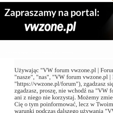
VW forum vwzone.pl | Forum VW Maniaków VAG'a - Rejestracja
Używając "VW forum vwzone.pl | Foru
"nasze", "nas", "VW forum vwzone.pl
"https://vwzone.pl/forum"), zgadzasz się
zgadzasz, proszę, nie wchodź na "VW
ani z niego nie korzystaj. Możemy zmie
Cię o tym poinformować, lecz w Twoim 
warunki podczas dalszego używania 