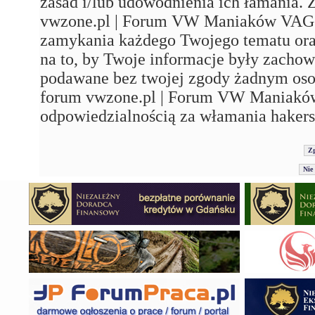
zasad i/lub udowodnienia ich łamania. 
vwzone.pl | Forum VW Maniaków VAG'a"
zamykania każdego Twojego tematu ora
na to, by Twoje informacje były zachow
podawane bez twojej zgody żadnym os
forum vwzone.pl | Forum VW Maniaków
odpowiedzialnością za włamania hakers