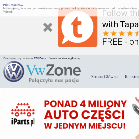
Pliki cookies...
Informujemy, że w naszym serwisie używamy plików cookie, które są zapisywane na dysku urządzenia końco
Follow th
Więcej...
with Tapa
FREE - on
Znajdujesz się na forum
VWZone
.
Powrót na stronę główną.
Strona Główna
Rejestra