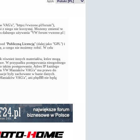
Język:
VAG'a", "https://vwzone.pl/forum"),
i z niego nie korzystaj. Możemy zmienić te
as dalszego używania "VW forum vwzone.pl |
pod "
Publiczną Licencją
" (dalej jako "GPL") i
y, a czego nie możemy robić. W celu
jak również innych materiałów, które mogą
owe. W przypadku postępowania niezgodnego
 o takim postępowaniu. Adres IP każdego
 Forum VW Maniaków VAG'a" ma prawo do
macje były zachowane w bazie danych.
 Maniaków VAG'a", ani phpBB nie będą