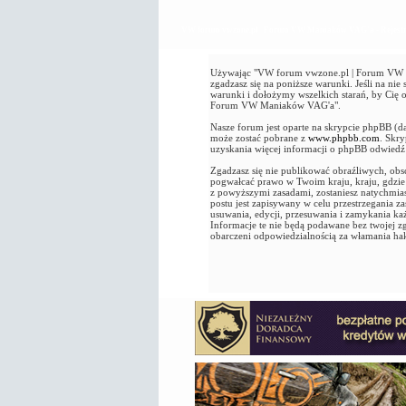
VW forum vwzone.pl | Forum VW Maniaków VAG'a - Rejestr
Używając "VW forum vwzone.pl | Forum VW Ma
zgadzasz się na poniższe warunki. Jeśli na n
warunki i dołożymy wszelkich starań, by Cię
Forum VW Maniaków VAG'a".
Nasze forum jest oparte na skrypcie phpBB (d
może zostać pobrane z
www.phpbb.com
. Skr
uzyskania więcej informacji o phpBB odwied
Zgadzasz się nie publikować obraźliwych, obsc
pogwałcać prawo w Twoim kraju, kraju, gdz
z powyższymi zasadami, zostaniesz natychmia
postu jest zapisywany w celu przestrzegania
usuwania, edycji, przesuwania i zamykania k
Informacje te nie będą podawane bez twojej
obarczeni odpowiedzialnością za włamania ha