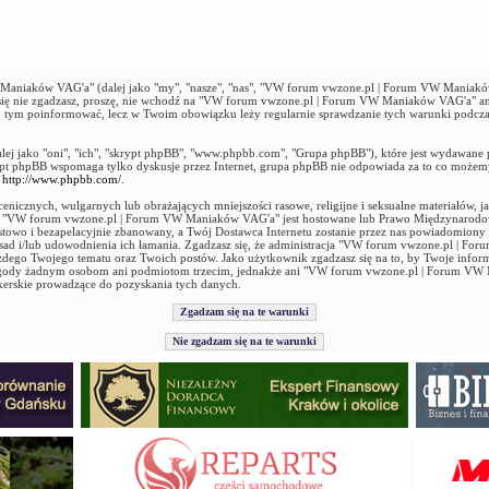
acja
niaków VAG'a" (dalej jako "my", "nasze", "nas", "VW forum vwzone.pl | Forum VW Maniaków 
ie się nie zgadzasz, proszę, nie wchodź na "VW forum vwzone.pl | Forum VW Maniaków VAG'a" an
 o tym poinformować, lecz w Twoim obowiązku leży regularnie sprawdzanie tych warunki podcz
alej jako "oni", "ich", "skrypt phpBB", "www.phpbb.com", "Grupa phpBB"), które jest wydawane 
ypt phpBB wspomaga tylko dyskusje przez Internet, grupa phpBB nie odpowiada za to co możem
ź
http://www.phpbb.com/
.
enicznych, wulgarnych lub obrażających mniejszości rasowe, religijne i seksualne materiałów, 
ie "VW forum vwzone.pl | Forum VW Maniaków VAG'a" jest hostowane lub Prawo Międzynarod
stowo i bezapelacyjnie zbanowany, a Twój Dostawca Internetu zostanie przez nas powiadomiony
 zasad i/lub udowodnienia ich łamania. Zgadzasz się, że administracja "VW forum vwzone.pl |
ażdego Twojego tematu oraz Twoich postów. Jako użytkownik zgadzasz się na to, by Twoje infor
 zgody żadnym osobom ani podmiotom trzecim, jednakże ani "VW forum vwzone.pl | Forum VW
kerskie prowadzące do pozyskania tych danych.