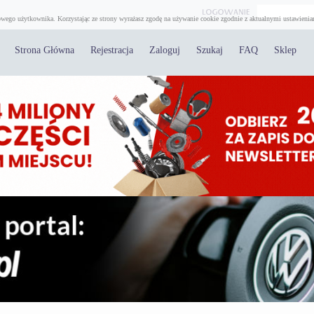
wego użytkownika. Korzystając ze strony wyrażasz zgodę na używanie cookie zgodnie z aktualnymi ustawienia
Strona Główna
Rejestracja
Zaloguj
Szukaj
FAQ
Sklep