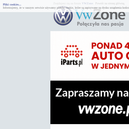
Znajdujesz się na forum
VWZone
.
Powrót na stronę główną.
Pliki cookies...
Informujemy, że w naszym serwisie używamy plików cookie, które są zapisywane na dysku urządzenia końco