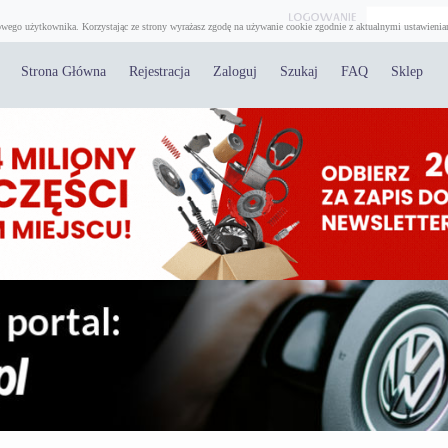
wego użytkownika. Korzystając ze strony wyrażasz zgodę na używanie cookie zgodnie z aktualnymi ustawienia
Strona Główna
Rejestracja
Zaloguj
Szukaj
FAQ
Sklep