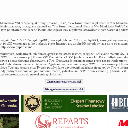
acja
niaków VAG'a" (dalej jako "my", "nasze", "nas", "VW forum vwzone.pl | Forum VW Maniaków 
ie się nie zgadzasz, proszę, nie wchodź na "VW forum vwzone.pl | Forum VW Maniaków VAG'a" an
 o tym poinformować, lecz w Twoim obowiązku leży regularnie sprawdzanie tych warunki podcz
alej jako "oni", "ich", "skrypt phpBB", "www.phpbb.com", "Grupa phpBB"), które jest wydawane 
ypt phpBB wspomaga tylko dyskusje przez Internet, grupa phpBB nie odpowiada za to co możem
ź
http://www.phpbb.com/
.
enicznych, wulgarnych lub obrażających mniejszości rasowe, religijne i seksualne materiałów, 
ie "VW forum vwzone.pl | Forum VW Maniaków VAG'a" jest hostowane lub Prawo Międzynarod
stowo i bezapelacyjnie zbanowany, a Twój Dostawca Internetu zostanie przez nas powiadomiony
 zasad i/lub udowodnienia ich łamania. Zgadzasz się, że administracja "VW forum vwzone.pl |
ażdego Twojego tematu oraz Twoich postów. Jako użytkownik zgadzasz się na to, by Twoje infor
 zgody żadnym osobom ani podmiotom trzecim, jednakże ani "VW forum vwzone.pl | Forum VW
kerskie prowadzące do pozyskania tych danych.