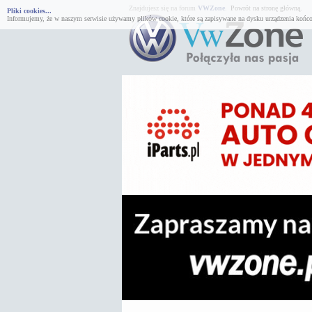
Znajdujesz się na forum
VWZone
.
Powrót na stronę główną.
Pliki cookies...
Informujemy, że w naszym serwisie używamy plików cookie, które są zapisywane na dysku urządzenia końco