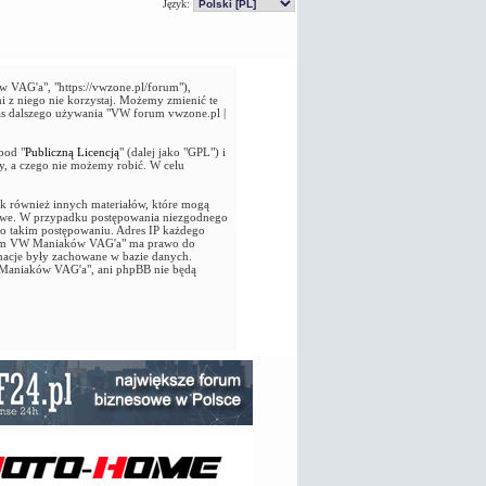
Język:
VAG'a", "https://vwzone.pl/forum"),
i z niego nie korzystaj. Możemy zmienić te
as dalszego używania "VW forum vwzone.pl |
pod "
Publiczną Licencją
" (dalej jako "GPL") i
y, a czego nie możemy robić. W celu
jak również innych materiałów, które mogą
owe. W przypadku postępowania niezgodnego
 o takim postępowaniu. Adres IP każdego
 Forum VW Maniaków VAG'a" ma prawo do
macje były zachowane w bazie danych.
 Maniaków VAG'a", ani phpBB nie będą