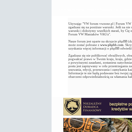
VW forum vwzone.pl | Forum VW Maniaków VAG'a - Rejestr
Używając "VW forum vwzone.pl | Forum VW Ma
zgadzasz się na poniższe warunki. Jeśli na n
warunki i dołożymy wszelkich starań, by Cię
Forum VW Maniaków VAG'a".
Nasze forum jest oparte na skrypcie phpBB (d
może zostać pobrane z
www.phpbb.com
. Skr
uzyskania więcej informacji o phpBB odwied
Zgadzasz się nie publikować obraźliwych, obsc
pogwałcać prawo w Twoim kraju, kraju, gdz
z powyższymi zasadami, zostaniesz natychmia
postu jest zapisywany w celu przestrzegania
usuwania, edycji, przesuwania i zamykania k
Informacje te nie będą podawane bez twojej
obarczeni odpowiedzialnością za włamania ha