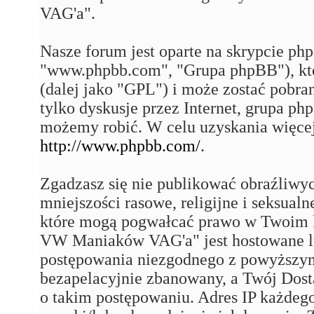
VAG'a".
Nasze forum jest oparte na skrypcie php
"www.phpbb.com", "Grupa phpBB"), któ
(dalej jako "GPL") i może zostać pobra
tylko dyskusje przez Internet, grupa p
możemy robić. W celu uzyskania więce
http://www.phpbb.com/
.
Zgadzasz się nie publikować obraźliwy
mniejszości rasowe, religijne i seksual
które mogą pogwałcać prawo w Twoim k
VW Maniaków VAG'a" jest hostowane 
postępowania niezgodnego z powyższym
bezapelacyjnie zbanowany, a Twój Dost
o takim postępowaniu. Adres IP każdego