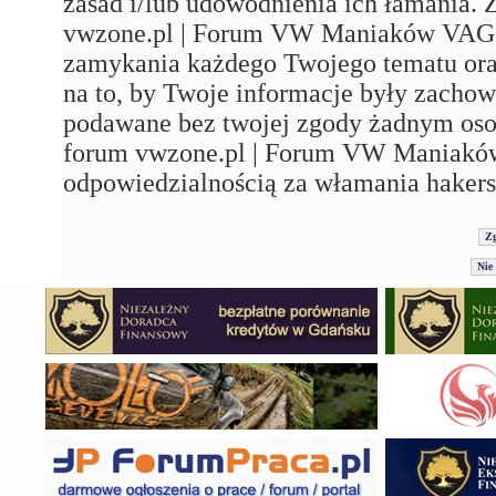
zasad i/lub udowodnienia ich łamania. 
vwzone.pl | Forum VW Maniaków VAG'a"
zamykania każdego Twojego tematu ora
na to, by Twoje informacje były zachow
podawane bez twojej zgody żadnym os
forum vwzone.pl | Forum VW Maniaków
odpowiedzialnością za włamania hakers