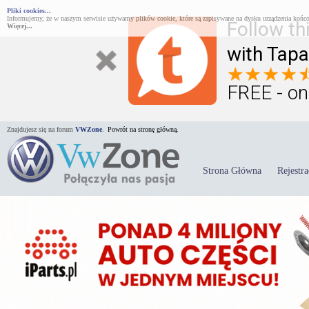
Pliki cookies...
Informujemy, że w naszym serwisie używamy plików cookie, które są zapisywane na dysku urządzenia końco
Follow th
Więcej...
with Tapa
FREE - on
Znajdujesz się na forum
VWZone
.
Powrót na stronę główną.
Strona Główna
Rejestra