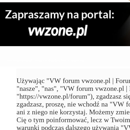
VW forum vwzone.pl | Forum VW Maniaków VAG'a - Rejestracja
Używając "VW forum vwzone.pl | Foru
"nasze", "nas", "VW forum vwzone.pl
"https://vwzone.pl/forum"), zgadzasz się
zgadzasz, proszę, nie wchodź na "VW
ani z niego nie korzystaj. Możemy zmie
Cię o tym poinformować, lecz w Twoim 
warunki podczas dalszego używania 