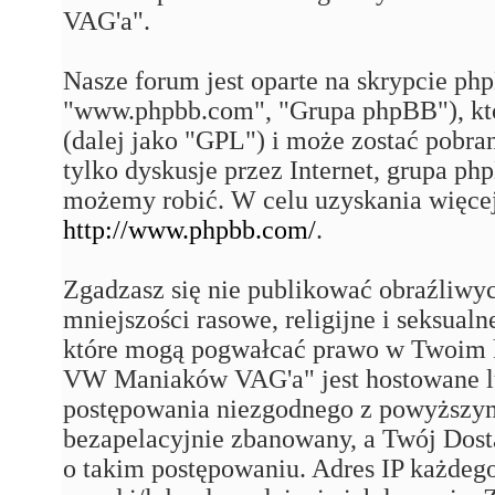
VAG'a".
Nasze forum jest oparte na skrypcie php
"www.phpbb.com", "Grupa phpBB"), któ
(dalej jako "GPL") i może zostać pobra
tylko dyskusje przez Internet, grupa p
możemy robić. W celu uzyskania więce
http://www.phpbb.com/
.
Zgadzasz się nie publikować obraźliwy
mniejszości rasowe, religijne i seksual
które mogą pogwałcać prawo w Twoim k
VW Maniaków VAG'a" jest hostowane 
postępowania niezgodnego z powyższym
bezapelacyjnie zbanowany, a Twój Dost
o takim postępowaniu. Adres IP każdego