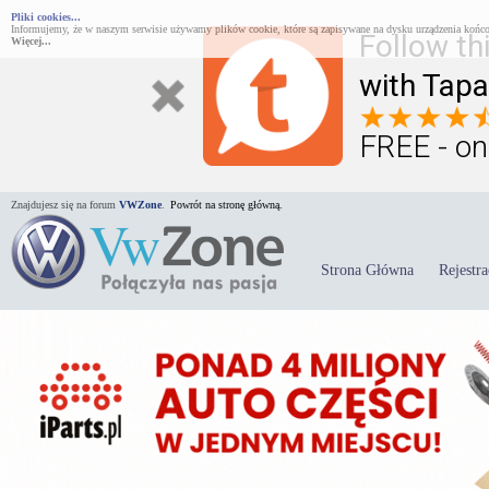
Pliki cookies...
Informujemy, że w naszym serwisie używamy plików cookie, które są zapisywane na dysku urządzenia końco
Follow th
Więcej...
with Tapa
FREE - on
Znajdujesz się na forum
VWZone
.
Powrót na stronę główną.
Strona Główna
Rejestra