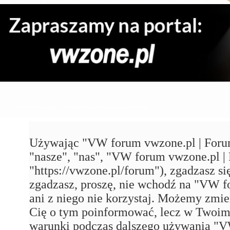
VW forum vwzone.pl | Forum VW Maniaków VAG'a - Rejestracja
Używając "VW forum vwzone.pl | Foru
"nasze", "nas", "VW forum vwzone.pl
"https://vwzone.pl/forum"), zgadzasz się
zgadzasz, proszę, nie wchodź na "VW
ani z niego nie korzystaj. Możemy zmie
Cię o tym poinformować, lecz w Twoim 
warunki podczas dalszego używania 