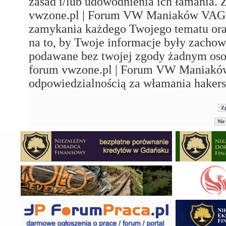
zasad i/lub udowodnienia ich łamania. 
vwzone.pl | Forum VW Maniaków VAG'a"
zamykania każdego Twojego tematu ora
na to, by Twoje informacje były zachow
podawane bez twojej zgody żadnym os
forum vwzone.pl | Forum VW Maniaków
odpowiedzialnością za włamania hakers