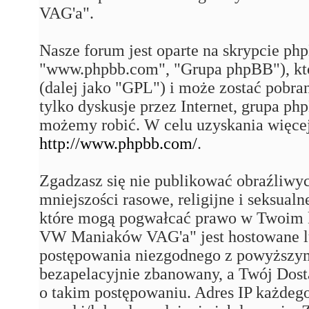
VAG'a".
Nasze forum jest oparte na skrypcie php
"www.phpbb.com", "Grupa phpBB"), któ
(dalej jako "GPL") i może zostać pobra
tylko dyskusje przez Internet, grupa p
możemy robić. W celu uzyskania więce
http://www.phpbb.com/
.
Zgadzasz się nie publikować obraźliwy
mniejszości rasowe, religijne i seksual
które mogą pogwałcać prawo w Twoim k
VW Maniaków VAG'a" jest hostowane 
postępowania niezgodnego z powyższym
bezapelacyjnie zbanowany, a Twój Dost
o takim postępowaniu. Adres IP każdego