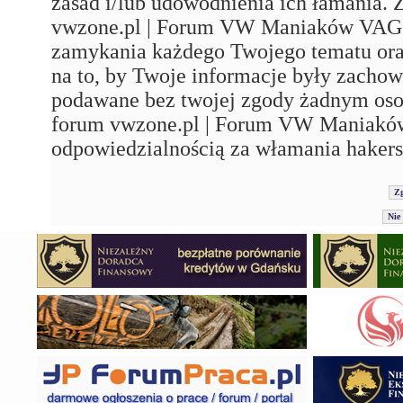
zasad i/lub udowodnienia ich łamania. 
vwzone.pl | Forum VW Maniaków VAG'a"
zamykania każdego Twojego tematu ora
na to, by Twoje informacje były zachow
podawane bez twojej zgody żadnym os
forum vwzone.pl | Forum VW Maniaków
odpowiedzialnością za włamania hakers