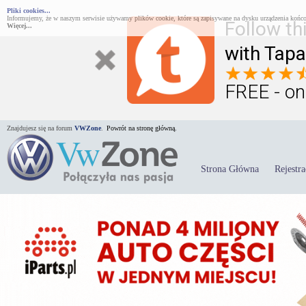
Pliki cookies...
Informujemy, że w naszym serwisie używamy plików cookie, które są zapisywane na dysku urządzenia końco
Follow th
Więcej...
with Tapa
FREE - on
Znajdujesz się na forum
VWZone
.
Powrót na stronę główną.
Strona Główna
Rejestra