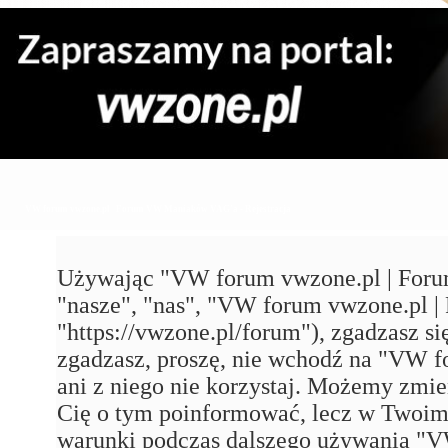
VW forum vwzone.pl | Forum VW Maniaków VAG'a - Rejestracja
Używając "VW forum vwzone.pl | Foru
"nasze", "nas", "VW forum vwzone.pl
"https://vwzone.pl/forum"), zgadzasz się
zgadzasz, proszę, nie wchodź na "VW
ani z niego nie korzystaj. Możemy zmie
Cię o tym poinformować, lecz w Twoim 
warunki podczas dalszego używania 