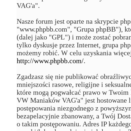
VAG'a".
Nasze forum jest oparte na skrypcie php
"www.phpbb.com", "Grupa phpBB"), któ
(dalej jako "GPL") i może zostać pobra
tylko dyskusje przez Internet, grupa p
możemy robić. W celu uzyskania więce
http://www.phpbb.com/
.
Zgadzasz się nie publikować obraźliwy
mniejszości rasowe, religijne i seksual
które mogą pogwałcać prawo w Twoim k
VW Maniaków VAG'a" jest hostowane 
postępowania niezgodnego z powyższym
bezapelacyjnie zbanowany, a Twój Dost
o takim postępowaniu. Adres IP każdego