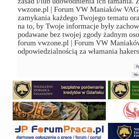
zasad i/lub udowodnienia ich łamania. 
vwzone.pl | Forum VW Maniaków VAG'a"
zamykania każdego Twojego tematu ora
na to, by Twoje informacje były zachow
podawane bez twojej zgody żadnym os
forum vwzone.pl | Forum VW Maniaków
odpowiedzialnością za włamania hakers