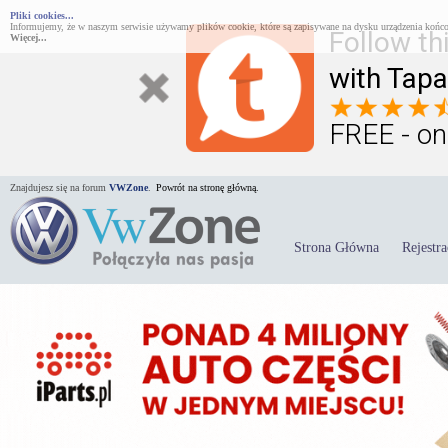
Pliki cookies...
Informujemy, że w naszym serwisie używamy plików cookie, które są zapisywane na dysku urządzenia końco
Follow th
Więcej...
with Tapa
FREE - on
Znajdujesz się na forum
VWZone
.
Powrót na stronę główną.
Strona Główna
Rejestra