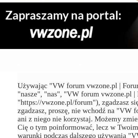
VW forum vwzone.pl | Forum VW Maniaków VAG'a - Rejestracja
Używając "VW forum vwzone.pl | Foru
"nasze", "nas", "VW forum vwzone.pl
"https://vwzone.pl/forum"), zgadzasz się
zgadzasz, proszę, nie wchodź na "VW
ani z niego nie korzystaj. Możemy zmie
Cię o tym poinformować, lecz w Twoim 
warunki podczas dalszego używania 