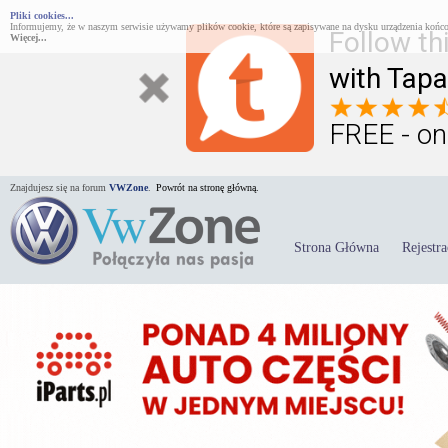
Pliki cookies...
Informujemy, że w naszym serwisie używamy plików cookie, które są zapisywane na dysku urządzenia końco
Follow th
Więcej...
with Tapa
FREE - on
Znajdujesz się na forum
VWZone
.
Powrót na stronę główną.
Strona Główna
Rejestra