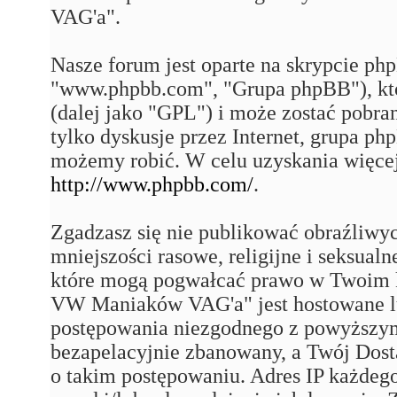
VAG'a".
Nasze forum jest oparte na skrypcie php
"www.phpbb.com", "Grupa phpBB"), któ
(dalej jako "GPL") i może zostać pobra
tylko dyskusje przez Internet, grupa p
możemy robić. W celu uzyskania więce
http://www.phpbb.com/
.
Zgadzasz się nie publikować obraźliwy
mniejszości rasowe, religijne i seksual
które mogą pogwałcać prawo w Twoim k
VW Maniaków VAG'a" jest hostowane 
postępowania niezgodnego z powyższym
bezapelacyjnie zbanowany, a Twój Dost
o takim postępowaniu. Adres IP każdego