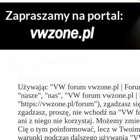
VW forum vwzone.pl | Forum VW Maniaków VAG'a - Rejestracja
Używając "VW forum vwzone.pl | Foru
"nasze", "nas", "VW forum vwzone.pl
"https://vwzone.pl/forum"), zgadzasz się
zgadzasz, proszę, nie wchodź na "VW
ani z niego nie korzystaj. Możemy zmie
Cię o tym poinformować, lecz w Twoim 
warunki podczas dalszego używania 