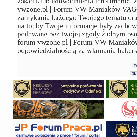
zasad i/lub udowodnienia ich łamania. 
vwzone.pl | Forum VW Maniaków VAG'a"
zamykania każdego Twojego tematu ora
na to, by Twoje informacje były zachow
podawane bez twojej zgody żadnym os
forum vwzone.pl | Forum VW Maniaków
odpowiedzialnością za włamania hakers