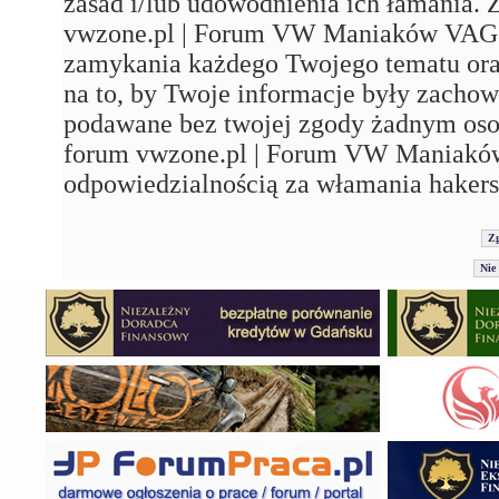
zasad i/lub udowodnienia ich łamania. 
vwzone.pl | Forum VW Maniaków VAG'a"
zamykania każdego Twojego tematu ora
na to, by Twoje informacje były zachow
podawane bez twojej zgody żadnym os
forum vwzone.pl | Forum VW Maniaków
odpowiedzialnością za włamania hakers