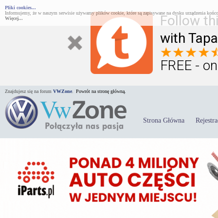
Pliki cookies...
Informujemy, że w naszym serwisie używamy plików cookie, które są zapisywane na dysku urządzenia końco
Follow th
Więcej...
with Tapa
FREE - on
Znajdujesz się na forum
VWZone
.
Powrót na stronę główną.
Strona Główna
Rejestra