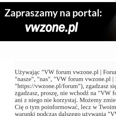
VW forum vwzone.pl | Forum VW Maniaków VAG'a - Rejestracja
Używając "VW forum vwzone.pl | Foru
"nasze", "nas", "VW forum vwzone.pl
"https://vwzone.pl/forum"), zgadzasz się
zgadzasz, proszę, nie wchodź na "VW
ani z niego nie korzystaj. Możemy zmie
Cię o tym poinformować, lecz w Twoim 
warunki podczas dalszego używania 