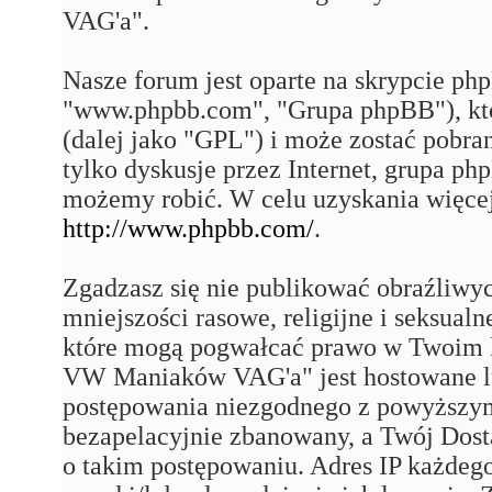
VAG'a".
Nasze forum jest oparte na skrypcie php
"www.phpbb.com", "Grupa phpBB"), któ
(dalej jako "GPL") i może zostać pobra
tylko dyskusje przez Internet, grupa p
możemy robić. W celu uzyskania więce
http://www.phpbb.com/
.
Zgadzasz się nie publikować obraźliwy
mniejszości rasowe, religijne i seksual
które mogą pogwałcać prawo w Twoim k
VW Maniaków VAG'a" jest hostowane 
postępowania niezgodnego z powyższym
bezapelacyjnie zbanowany, a Twój Dost
o takim postępowaniu. Adres IP każdego