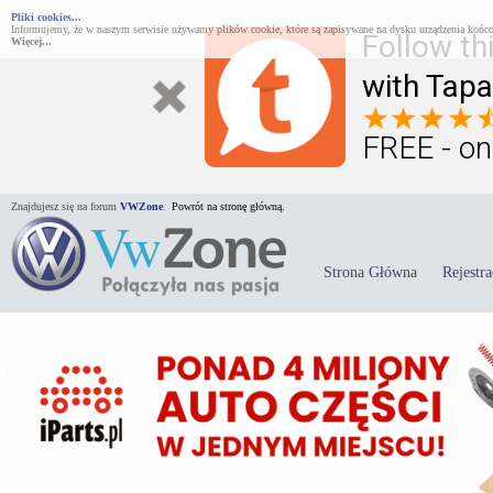
Pliki cookies...
Informujemy, że w naszym serwisie używamy plików cookie, które są zapisywane na dysku urządzenia końco
Follow th
Więcej...
with Tapa
FREE - on
Znajdujesz się na forum
VWZone
.
Powrót na stronę główną.
Strona Główna
Rejestra