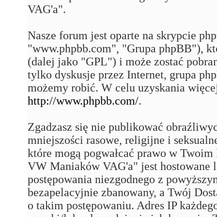
VAG'a".
Nasze forum jest oparte na skrypcie php
"www.phpbb.com", "Grupa phpBB"), któ
(dalej jako "GPL") i może zostać pobra
tylko dyskusje przez Internet, grupa p
możemy robić. W celu uzyskania więce
http://www.phpbb.com/
.
Zgadzasz się nie publikować obraźliwy
mniejszości rasowe, religijne i seksual
które mogą pogwałcać prawo w Twoim k
VW Maniaków VAG'a" jest hostowane 
postępowania niezgodnego z powyższym
bezapelacyjnie zbanowany, a Twój Dost
o takim postępowaniu. Adres IP każdego