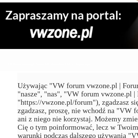
VW forum vwzone.pl | Forum VW Maniaków VAG'a - Rejestracja
Używając "VW forum vwzone.pl | Foru
"nasze", "nas", "VW forum vwzone.pl
"https://vwzone.pl/forum"), zgadzasz się
zgadzasz, proszę, nie wchodź na "VW
ani z niego nie korzystaj. Możemy zmie
Cię o tym poinformować, lecz w Twoim 
warunki podczas dalszego używania 