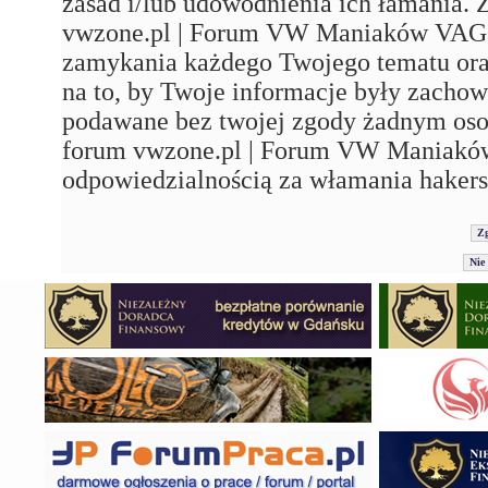
zasad i/lub udowodnienia ich łamania. 
vwzone.pl | Forum VW Maniaków VAG'a"
zamykania każdego Twojego tematu ora
na to, by Twoje informacje były zachow
podawane bez twojej zgody żadnym os
forum vwzone.pl | Forum VW Maniaków
odpowiedzialnością za włamania hakers