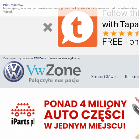
Pliki cookies...
Informujemy, że w naszym serwisie używamy plików cookie, które są zapisywane na dysku urządzenia końco
Follow th
Więcej...
with Tapa
FREE - on
Znajdujesz się na forum
VWZone
.
Powrót na stronę główną.
Strona Główna
Rejestra