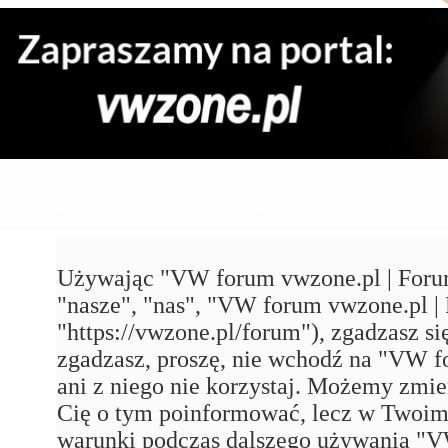
VW forum vwzone.pl | Forum VW Maniaków VAG'a - Rejestracja
Używając "VW forum vwzone.pl | Foru
"nasze", "nas", "VW forum vwzone.pl
"https://vwzone.pl/forum"), zgadzasz się
zgadzasz, proszę, nie wchodź na "VW
ani z niego nie korzystaj. Możemy zmie
Cię o tym poinformować, lecz w Twoim 
warunki podczas dalszego używania 