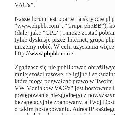
VAG'a".
Nasze forum jest oparte na skrypcie php
"www.phpbb.com", "Grupa phpBB"), któ
(dalej jako "GPL") i może zostać pobra
tylko dyskusje przez Internet, grupa p
możemy robić. W celu uzyskania więce
http://www.phpbb.com/
.
Zgadzasz się nie publikować obraźliwy
mniejszości rasowe, religijne i seksual
które mogą pogwałcać prawo w Twoim k
VW Maniaków VAG'a" jest hostowane 
postępowania niezgodnego z powyższym
bezapelacyjnie zbanowany, a Twój Dost
o takim postępowaniu. Adres IP każdego