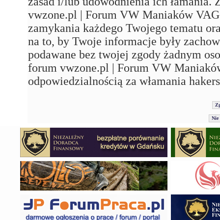
zasad i/lub udowodnienia ich łamania. 
vwzone.pl | Forum VW Maniaków VAG'a"
zamykania każdego Twojego tematu ora
na to, by Twoje informacje były zachow
podawane bez twojej zgody żadnym os
forum vwzone.pl | Forum VW Maniaków
odpowiedzialnością za włamania hakers