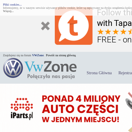
Pliki cookies...
Informujemy, że w naszym serwisie używamy plików cookie, które są zapisywane na dysku urządzenia końco
Follow th
Więcej...
with Tapa
FREE - on
Znajdujesz się na forum
VWZone
.
Powrót na stronę główną.
Strona Główna
Rejestra