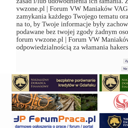
zasad i/lub udowodnienia ich łamania. 
vwzone.pl | Forum VW Maniaków VAG'a"
zamykania każdego Twojego tematu ora
na to, by Twoje informacje były zachow
podawane bez twojej zgody żadnym os
forum vwzone.pl | Forum VW Maniaków
odpowiedzialnością za włamania hakers