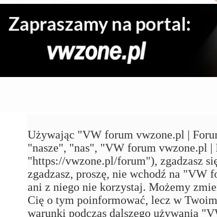
VW forum vwzone.pl | Forum VW Maniaków VAG'a - Rejestracja
Używając "VW forum vwzone.pl | Foru
"nasze", "nas", "VW forum vwzone.pl
"https://vwzone.pl/forum"), zgadzasz się
zgadzasz, proszę, nie wchodź na "VW
ani z niego nie korzystaj. Możemy zmie
Cię o tym poinformować, lecz w Twoim 
warunki podczas dalszego używania 