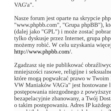
VAG'a".
Nasze forum jest oparte na skrypcie php
"www.phpbb.com", "Grupa phpBB"), któ
(dalej jako "GPL") i może zostać pobra
tylko dyskusje przez Internet, grupa p
możemy robić. W celu uzyskania więce
http://www.phpbb.com/
.
Zgadzasz się nie publikować obraźliwy
mniejszości rasowe, religijne i seksual
które mogą pogwałcać prawo w Twoim k
VW Maniaków VAG'a" jest hostowane 
postępowania niezgodnego z powyższym
bezapelacyjnie zbanowany, a Twój Dost
o takim postępowaniu. Adres IP każdego