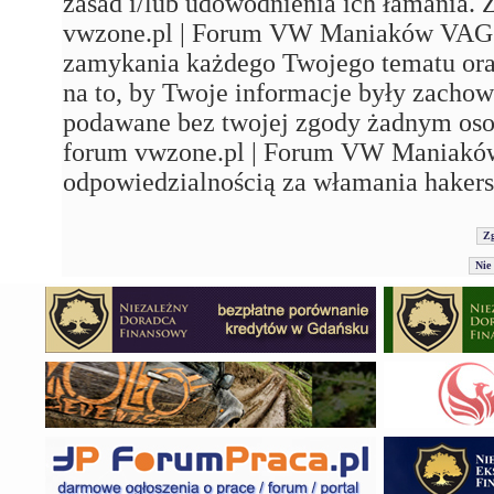
zasad i/lub udowodnienia ich łamania. 
vwzone.pl | Forum VW Maniaków VAG'a"
zamykania każdego Twojego tematu ora
na to, by Twoje informacje były zachow
podawane bez twojej zgody żadnym os
forum vwzone.pl | Forum VW Maniaków
odpowiedzialnością za włamania hakers