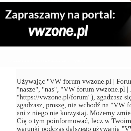
VW forum vwzone.pl | Forum VW Maniaków VAG'a - Rejestracja
Używając "VW forum vwzone.pl | Foru
"nasze", "nas", "VW forum vwzone.pl
"https://vwzone.pl/forum"), zgadzasz się
zgadzasz, proszę, nie wchodź na "VW
ani z niego nie korzystaj. Możemy zmie
Cię o tym poinformować, lecz w Twoim 
warunki podczas dalszego używania 