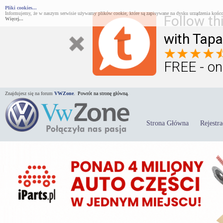
Pliki cookies...
Informujemy, że w naszym serwisie używamy plików cookie, które są zapisywane na dysku urządzenia końco
Follow th
Więcej...
with Tapa
FREE - on
Znajdujesz się na forum
VWZone
.
Powrót na stronę główną.
Strona Główna
Rejestra