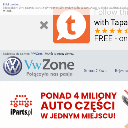
Pliki cookies...
Informujemy, że w naszym serwisie używamy plików cookie, które są zapisywane na dysku urządzenia końco
Follow th
Więcej...
with Tapa
FREE - on
Znajdujesz się na forum
VWZone
.
Powrót na stronę główną.
Strona Główna
Rejestra