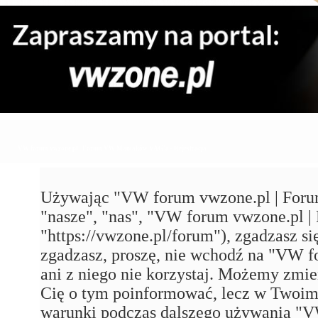
VW forum vwzone.pl | Forum VW Maniaków VAG'a - Rejestracja
Używając "VW forum vwzone.pl | Foru
"nasze", "nas", "VW forum vwzone.pl
"https://vwzone.pl/forum"), zgadzasz się
zgadzasz, proszę, nie wchodź na "VW
ani z niego nie korzystaj. Możemy zmie
Cię o tym poinformować, lecz w Twoim 
warunki podczas dalszego używania 