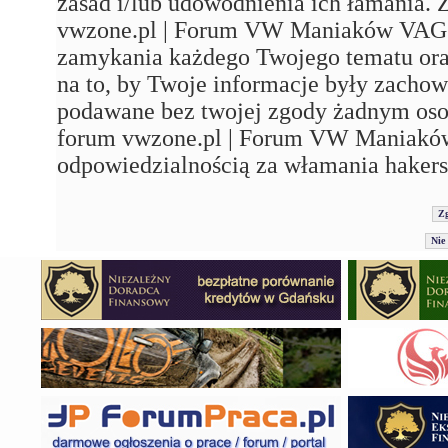
zasad i/lub udowodnienia ich łamania. 
vwzone.pl | Forum VW Maniaków VAG'a"
zamykania każdego Twojego tematu ora
na to, by Twoje informacje były zachow
podawane bez twojej zgody żadnym os
forum vwzone.pl | Forum VW Maniaków
odpowiedzialnością za włamania hakers