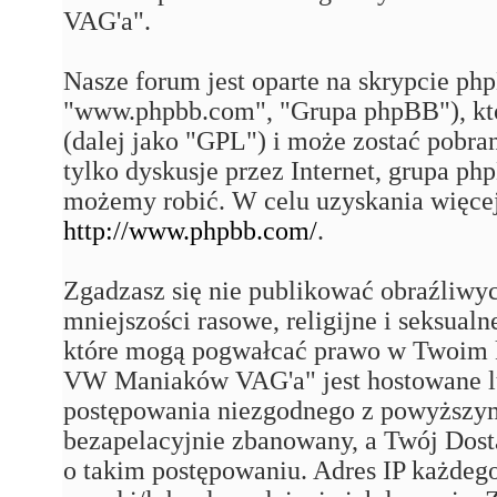
VAG'a".
Nasze forum jest oparte na skrypcie php
"www.phpbb.com", "Grupa phpBB"), któ
(dalej jako "GPL") i może zostać pobra
tylko dyskusje przez Internet, grupa p
możemy robić. W celu uzyskania więce
http://www.phpbb.com/
.
Zgadzasz się nie publikować obraźliwy
mniejszości rasowe, religijne i seksual
które mogą pogwałcać prawo w Twoim k
VW Maniaków VAG'a" jest hostowane 
postępowania niezgodnego z powyższym
bezapelacyjnie zbanowany, a Twój Dost
o takim postępowaniu. Adres IP każdego