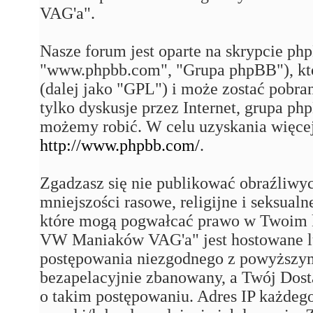
VAG'a".
Nasze forum jest oparte na skrypcie php
"www.phpbb.com", "Grupa phpBB"), któ
(dalej jako "GPL") i może zostać pobra
tylko dyskusje przez Internet, grupa p
możemy robić. W celu uzyskania więce
http://www.phpbb.com/
.
Zgadzasz się nie publikować obraźliwy
mniejszości rasowe, religijne i seksual
które mogą pogwałcać prawo w Twoim k
VW Maniaków VAG'a" jest hostowane 
postępowania niezgodnego z powyższym
bezapelacyjnie zbanowany, a Twój Dost
o takim postępowaniu. Adres IP każdego