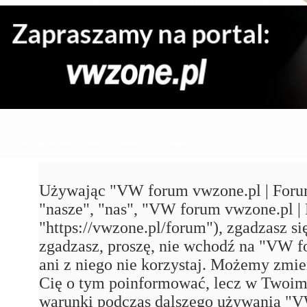
VW forum vwzone.pl | Forum VW Maniaków VAG'a - Rejestracja
Używając "VW forum vwzone.pl | Foru
"nasze", "nas", "VW forum vwzone.pl
"https://vwzone.pl/forum"), zgadzasz się
zgadzasz, proszę, nie wchodź na "VW
ani z niego nie korzystaj. Możemy zmie
Cię o tym poinformować, lecz w Twoim 
warunki podczas dalszego używania 