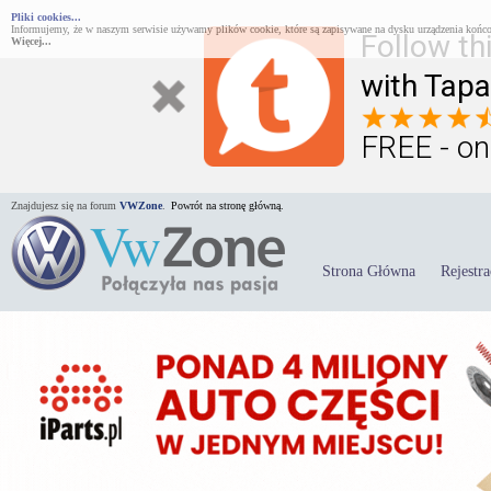
Pliki cookies...
Informujemy, że w naszym serwisie używamy plików cookie, które są zapisywane na dysku urządzenia końco
Follow th
Więcej...
with Tapa
FREE - on
Znajdujesz się na forum
VWZone
.
Powrót na stronę główną.
Strona Główna
Rejestra