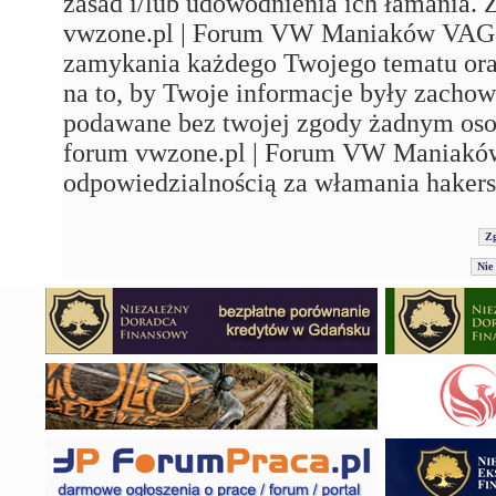
zasad i/lub udowodnienia ich łamania. 
vwzone.pl | Forum VW Maniaków VAG'a"
zamykania każdego Twojego tematu ora
na to, by Twoje informacje były zachow
podawane bez twojej zgody żadnym os
forum vwzone.pl | Forum VW Maniaków
odpowiedzialnością za włamania hakers