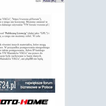
Język:
VAG'a", "https://vwzone.pl/forum"),
i z niego nie korzystaj. Możemy zmienić te
as dalszego używania "VW forum vwzone.pl |
pod "
Publiczną Licencją
" (dalej jako "GPL") i
y, a czego nie możemy robić. W celu
jak również innych materiałów, które mogą
owe. W przypadku postępowania niezgodnego
 o takim postępowaniu. Adres IP każdego
 Forum VW Maniaków VAG'a" ma prawo do
macje były zachowane w bazie danych.
 Maniaków VAG'a", ani phpBB nie będą