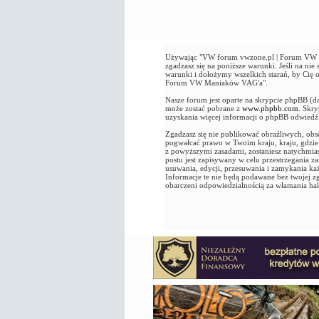
VW forum vwzone.pl | Forum VW Maniaków VAG'a - Rejestr
Używając "VW forum vwzone.pl | Forum VW Ma
zgadzasz się na poniższe warunki. Jeśli na n
warunki i dołożymy wszelkich starań, by Cię
Forum VW Maniaków VAG'a".
Nasze forum jest oparte na skrypcie phpBB (d
może zostać pobrane z
www.phpbb.com
. Skr
uzyskania więcej informacji o phpBB odwied
Zgadzasz się nie publikować obraźliwych, obsc
pogwałcać prawo w Twoim kraju, kraju, gdz
z powyższymi zasadami, zostaniesz natychmia
postu jest zapisywany w celu przestrzegania
usuwania, edycji, przesuwania i zamykania k
Informacje te nie będą podawane bez twojej
obarczeni odpowiedzialnością za włamania ha