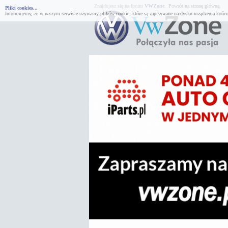
Znajdujesz się na forum
VWZone
.
Powrót na stronę główną.
Pliki cookies...
Informujemy, że w naszym serwisie używamy plików cookie, które są zapisywane na dysku urządzenia końco