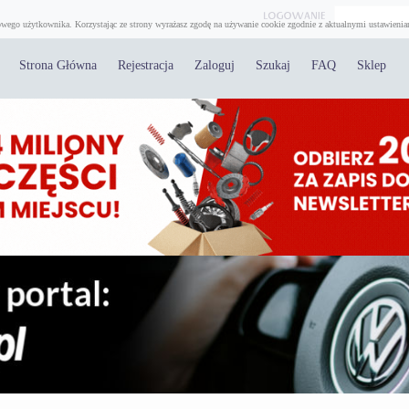
wego użytkownika. Korzystając ze strony wyrażasz zgodę na używanie cookie zgodnie z aktualnymi ustawienia
Strona Główna
Rejestracja
Zaloguj
Szukaj
FAQ
Sklep