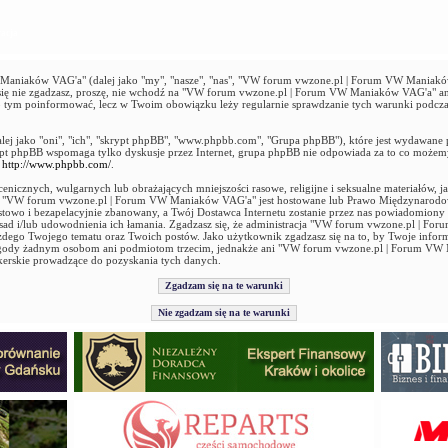
acja
niaków VAG'a" (dalej jako "my", "nasze", "nas", "VW forum vwzone.pl | Forum VW Maniaków 
ie się nie zgadzasz, proszę, nie wchodź na "VW forum vwzone.pl | Forum VW Maniaków VAG'a" an
 o tym poinformować, lecz w Twoim obowiązku leży regularnie sprawdzanie tych warunki podcz
alej jako "oni", "ich", "skrypt phpBB", "www.phpbb.com", "Grupa phpBB"), które jest wydawane 
ypt phpBB wspomaga tylko dyskusje przez Internet, grupa phpBB nie odpowiada za to co możem
ź
http://www.phpbb.com/
.
enicznych, wulgarnych lub obrażających mniejszości rasowe, religijne i seksualne materiałów, 
ie "VW forum vwzone.pl | Forum VW Maniaków VAG'a" jest hostowane lub Prawo Międzynarod
stowo i bezapelacyjnie zbanowany, a Twój Dostawca Internetu zostanie przez nas powiadomiony
 zasad i/lub udowodnienia ich łamania. Zgadzasz się, że administracja "VW forum vwzone.pl |
ażdego Twojego tematu oraz Twoich postów. Jako użytkownik zgadzasz się na to, by Twoje infor
 zgody żadnym osobom ani podmiotom trzecim, jednakże ani "VW forum vwzone.pl | Forum VW
kerskie prowadzące do pozyskania tych danych.