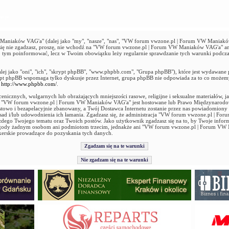
acja
niaków VAG'a" (dalej jako "my", "nasze", "nas", "VW forum vwzone.pl | Forum VW Maniaków 
ie się nie zgadzasz, proszę, nie wchodź na "VW forum vwzone.pl | Forum VW Maniaków VAG'a" an
 o tym poinformować, lecz w Twoim obowiązku leży regularnie sprawdzanie tych warunki podcz
alej jako "oni", "ich", "skrypt phpBB", "www.phpbb.com", "Grupa phpBB"), które jest wydawane 
ypt phpBB wspomaga tylko dyskusje przez Internet, grupa phpBB nie odpowiada za to co możem
ź
http://www.phpbb.com/
.
enicznych, wulgarnych lub obrażających mniejszości rasowe, religijne i seksualne materiałów, 
ie "VW forum vwzone.pl | Forum VW Maniaków VAG'a" jest hostowane lub Prawo Międzynarod
stowo i bezapelacyjnie zbanowany, a Twój Dostawca Internetu zostanie przez nas powiadomiony
 zasad i/lub udowodnienia ich łamania. Zgadzasz się, że administracja "VW forum vwzone.pl |
ażdego Twojego tematu oraz Twoich postów. Jako użytkownik zgadzasz się na to, by Twoje infor
 zgody żadnym osobom ani podmiotom trzecim, jednakże ani "VW forum vwzone.pl | Forum VW
kerskie prowadzące do pozyskania tych danych.