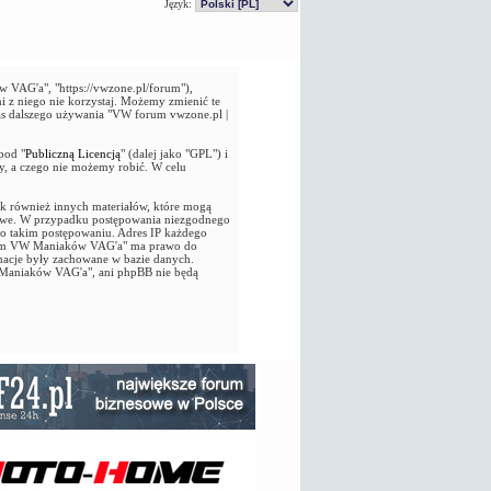
Język:
VAG'a", "https://vwzone.pl/forum"),
i z niego nie korzystaj. Możemy zmienić te
as dalszego używania "VW forum vwzone.pl |
pod "
Publiczną Licencją
" (dalej jako "GPL") i
y, a czego nie możemy robić. W celu
jak również innych materiałów, które mogą
owe. W przypadku postępowania niezgodnego
 o takim postępowaniu. Adres IP każdego
 Forum VW Maniaków VAG'a" ma prawo do
macje były zachowane w bazie danych.
 Maniaków VAG'a", ani phpBB nie będą