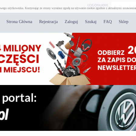
wego użytkownika. Korzystając ze strony wyrażasz zgodę na używanie cookie zgodnie z aktualnymi ustawienia
Strona Główna
Rejestracja
Zaloguj
Szukaj
FAQ
Sklep