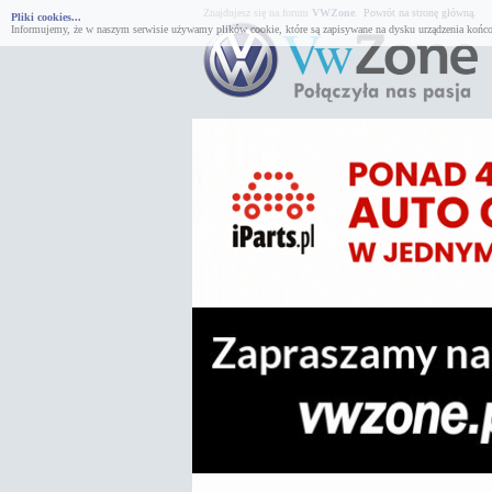
Znajdujesz się na forum
VWZone
.
Powrót na stronę główną.
Pliki cookies...
Informujemy, że w naszym serwisie używamy plików cookie, które są zapisywane na dysku urządzenia końco