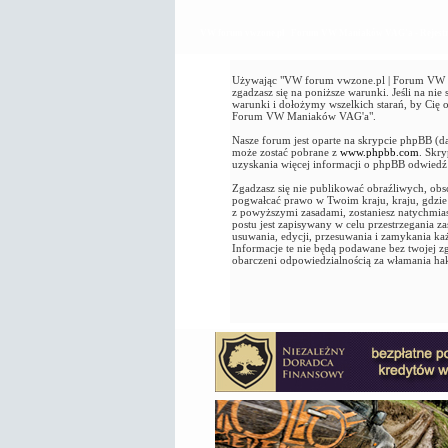
VW forum vwzone.pl | Forum VW Maniaków VAG'a - Rejestr
Używając "VW forum vwzone.pl | Forum VW Ma
zgadzasz się na poniższe warunki. Jeśli na n
warunki i dołożymy wszelkich starań, by Cię
Forum VW Maniaków VAG'a".
Nasze forum jest oparte na skrypcie phpBB (d
może zostać pobrane z
www.phpbb.com
. Skr
uzyskania więcej informacji o phpBB odwied
Zgadzasz się nie publikować obraźliwych, obsc
pogwałcać prawo w Twoim kraju, kraju, gdz
z powyższymi zasadami, zostaniesz natychmia
postu jest zapisywany w celu przestrzegania
usuwania, edycji, przesuwania i zamykania k
Informacje te nie będą podawane bez twojej
obarczeni odpowiedzialnością za włamania ha