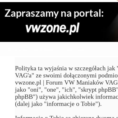
VW forum vwzone.pl | Forum VW Maniaków VAG'a - Polityka prywatności
Polityka ta wyjaśnia w szczegółach j
VAG'a" ze swoimi dołączonymi podmiot
vwzone.pl | Forum VW Maniaków VAG'a"
jako "oni", "one", "ich", "skrypt php
phpBB") używa jakichkolwiek informacj
(dalej jako "informacje o Tobie").
Informacje o Tobie są zbierane dwoma 