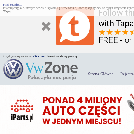
Pliki cookies...
Informujemy, że w naszym serwisie używamy plików cookie, które są zapisywane na dysku urządzenia końco
Follow th
Więcej...
with Tapa
FREE - on
Znajdujesz się na forum
VWZone
.
Powrót na stronę główną.
Strona Główna
Rejestra