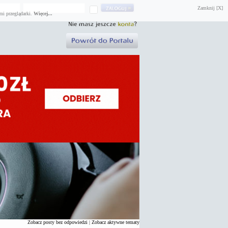
Zamknij [X]
mi przeglądarki.
Więcej...
Zobacz posty bez odpowiedzi
|
Zobacz aktywne tematy