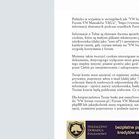
VW forum vwzone.pl | Forum VW Maniaków VAG'a - Polityk
Polityka ta wyjaśnia w szczegółach jak "VW 
Forum VW Maniaków VAG'a", "https://vwzone.p
informacji zbieranych podczas wszelkich Twoich
Informacje o Tobie są zbierane dwoma sposo
cookies, które są małymi plikami tekstowymi 
użytkownika (dalej jako "user-id") i anonimow
każdym razem, gdy czytasz tematy na "VW fo
wygodę korzystania z forum.
Możemy także tworzyć cookies niezwiązane z
dokumentu, dotyczącego wyłącznie stron gene
tego między innymi: pisanie postów jako gość
przez Ciebie po zarejestrowaniu i zalogowaniu 
Twoje konto musi zawierać co najmniej: unika
prywatny, poprawny adres e-mail (dalej jako
ochronie danych osobowych odpowiednią dla k
informacje - oprócz nazwy użytkownika, hasł
Twoim koncie będą publicznie widoczne. Co w
Dla bezpieczeństwa Twoje hasło jest zaszyfrow
do "VW forum vwzone.pl | Forum VW Maniakó
phpBB lub jakiejkolwiek innej organizacji, nie
opcji, zostaniesz poproszony o podanie nazwy