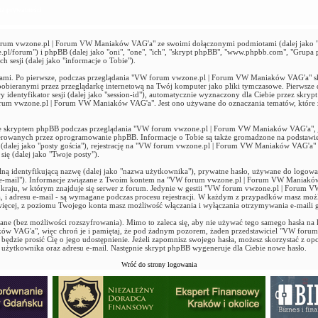
a prywatności
forum vwzone.pl | Forum VW Maniaków VAG'a" ze swoimi dołączonymi podmiotami (dalej jako "m
l/forum") i phpBB (dalej jako "oni", "one", "ich", "skrypt phpBB", "www.phpbb.com", "Grup
 sesji (dalej jako "informacje o Tobie").
bami. Po pierwsze, podczas przeglądania "VW forum vwzone.pl | Forum VW Maniaków VAG'a" sk
pobieranymi przez przeglądarkę internetową na Twój komputer jako pliki tymczasowe. Pierwsze d
y identyfikator sesji (dalej jako "session-id"), automatycznie wyznaczony dla Ciebie przez skry
rum vwzone.pl | Forum VW Maniaków VAG'a". Jest ono używane do oznaczania tematów, które zo
e skryptem phpBB podczas przeglądania "VW forum vwzone.pl | Forum VW Maniaków VAG'a", je
rowanych przez oprogramowanie phpBB. Informacje o Tobie są także gromadzone na podstawie d
 (dalej jako "posty gościa"), rejestrację na "VW forum vwzone.pl | Forum VW Maniaków VAG'a" (
się (dalej jako "Twoje posty").
lną identyfikującą nazwę (dalej jako "nazwa użytkownika"), prywatne hasło, używane do logowani
 "e-mail"). Informacje związane z Twoim kontem na "VW forum vwzone.pl | Forum VW Maniaków
raju, w którym znajduje się serwer z forum. Jedynie w gestii "VW forum vwzone.pl | Forum V
a, i adresu e-mail - są wymagane podczas procesu rejestracji. W każdym z przypadków masz mo
ięcej, z poziomu Twojego konta masz możliwość włączania i wyłączania otrzymywania e-maili
ane (bez możliwości rozszyfrowania). Mimo to zaleca się, aby nie używać tego samego hasła na k
w VAG'a", więc chroń je i pamiętaj, że pod żadnym pozorem, żaden przedstawiciel "VW for
 będzie prosić Cię o jego udostępnienie. Jeżeli zapomnisz swojego hasła, możesz skorzystać z opcj
 użytkownika oraz adresu e-mail. Następnie skrypt phpBB wygeneruje dla Ciebie nowe hasło.
Wróć do strony logowania