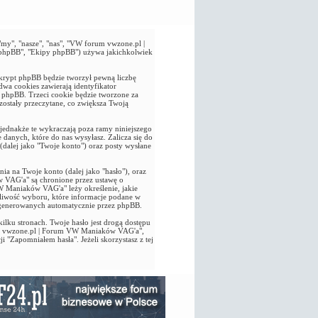
y", "nasze", "nas", "VW forum vwzone.pl |
a phpBB", "Ekipy phpBB") używa jakichkolwiek
rypt phpBB będzie tworzył pewną liczbę
wa cookies zawierają identyfikator
pt phpBB. Trzeci cookie będzie tworzone za
stały przeczytane, co zwiększa Twoją
dnakże te wykraczają poza ramy niniejszego
anych, które do nas wysyłasz. Zalicza się do
dalej jako "Twoje konto") oraz posty wysłane
a na Twoje konto (dalej jako "hasło"), oraz
 VAG'a" są chronione przez ustawę o
W Maniaków VAG'a" leży określenie, jakie
żliwość wyboru, które informacje podane w
 generowanych automatycznie przez phpBB.
ilku stronach. Twoje hasło jest drogą dostępu
um vwzone.pl | Forum VW Maniaków VAG'a",
i "Zapomniałem hasła". Jeżeli skorzystasz z tej