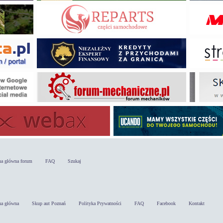
na główna forum
FAQ
Szukaj
na główna
Skup aut Poznań
Polityka Prywatności
FAQ
Facebook
Kontakt