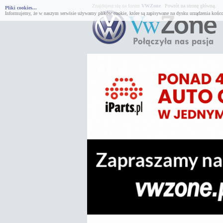
Znajdujesz się na forum
VWZone
.
Powrót na stronę główną.
Pliki cookies...
Informujemy, że w naszym serwisie używamy plików cookie, które są zapisywane na dysku urządzenia końco