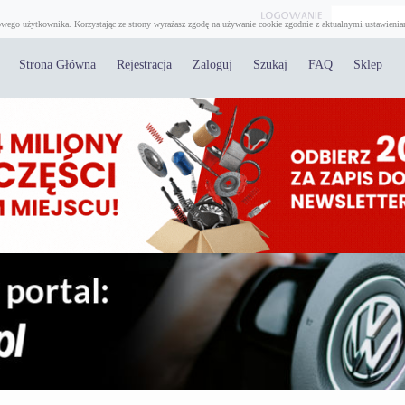
wego użytkownika. Korzystając ze strony wyrażasz zgodę na używanie cookie zgodnie z aktualnymi ustawienia
Strona Główna
Rejestracja
Zaloguj
Szukaj
FAQ
Sklep