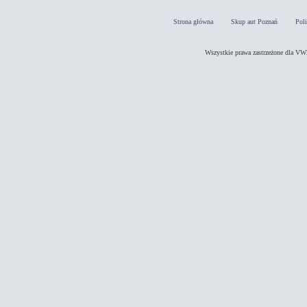
Strona główna
Skup aut Poznań
Pol
Wszystkie prawa zastrzeżone dla 