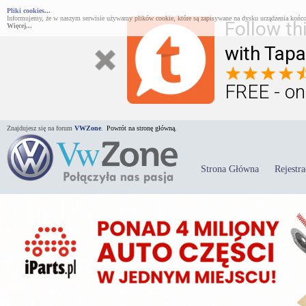
Pliki cookies...
Informujemy, że w naszym serwisie używamy plików cookie, które są zapisywane na dysku urządzenia końco
Follow th
Więcej...
with Tapa
FREE - on
Znajdujesz się na forum
VWZone
.
Powrót na stronę główną.
Strona Główna
Rejestra