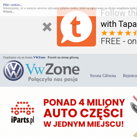
Pliki cookies...
Informujemy, że w naszym serwisie używamy plików cookie, które są zapisywane na dysku urządzenia końco
Follow th
Więcej...
with Tapa
FREE - on
Znajdujesz się na forum
VWZone
.
Powrót na stronę główną.
Strona Główna
Rejestra