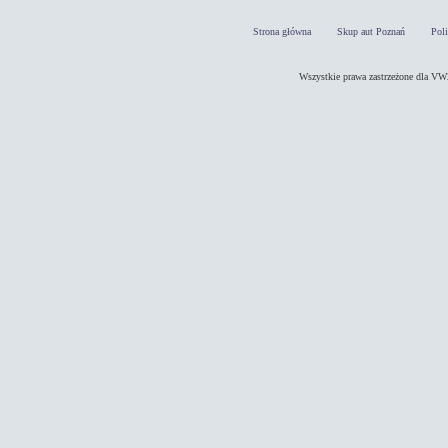
Strona główna
Skup aut Poznań
Pol
Wszystkie prawa zastrzeżone dla 