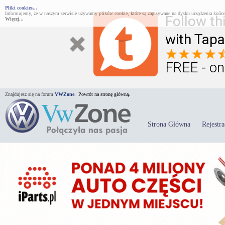
Pliki cookies...
Informujemy, że w naszym serwisie używamy plików cookie, które są zapisywane na dysku urządzenia końco
Follow th
Więcej...
with Tapa
FREE - on
Znajdujesz się na forum
VWZone
.
Powrót na stronę główną.
Strona Główna
Rejestra