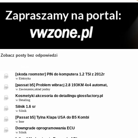
Zobacz posty bez odpowiedzi
Tematy
[skoda roomster] PIN do komputera 1.2 TSI z 2012r
w
Elektryka
[passat b5] Problem wibracj 2.8 193KM 4x4 automat,
w
Zawieszenie,układ jezdny
Kosmetyki akcesoria do detailingu glossfactory.pl
w
Detailing
Silnik 1.6 sr
w
Silnik
[Passat b5] Tylna Klapa USA do B5 Kombi
w
Inne
Downgrade oprogramowania ECU
w
Silnik