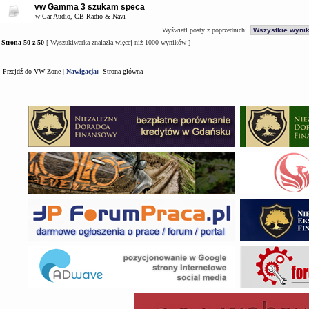
vw Gamma 3 szukam speca
w
Car Audio, CB Radio & Navi
Wyświetl posty z poprzednich:
Strona
50
z
50
[ Wyszukiwarka znalazła więcej niż 1000 wyników ]
Przejdź do VW Zone
|
Nawigacja:
Strona główna