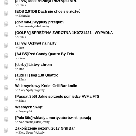
[all vw] Modernizacja Rozrządu ARL
w
Silnik
[EOS 2.0TDI] Dach nie chce się złożyć
w
Elektryka
[golf mk4] Wypięty przegub?
w
Zawieszenie,układ jezdny
[GOLF V] SPRĘŻYNA ZWROTNA 1K0721421 - WYPADŁA
w
Silnik
[all vw] Uchwyt na narty
w
Inne
[A4 B5]Red Candy Quatro By Fela
w
Garaż
[derby] Listwy chrom
w
Inne
[audi TT] logi 1.8t Quattro
w
Silnik
Walentynkowy Kotlet Grill Bar kotlin
w
Zloty Spoty Wyjazdy
[Passat 3b6] Jakie sprzegło pomiędzy AVF a FTS
w
Silnik
Wesołych Świąt
w
Pogawędki
[Polo 86c] wkłady amortyzatorów nie pasują
w
Zawieszenie,układ jezdny
Zakończenie sezonu 2017 Grill Bar
w
Zloty Spoty Wyjazdy