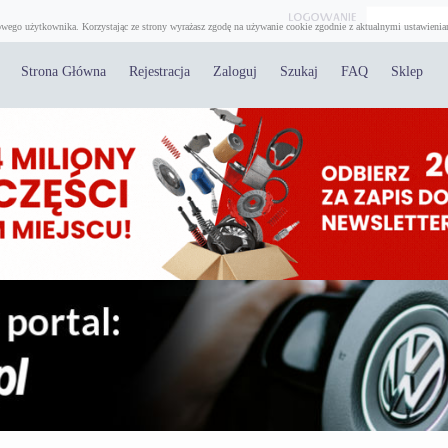
wego użytkownika. Korzystając ze strony wyrażasz zgodę na używanie cookie zgodnie z aktualnymi ustawienia
Strona Główna
Rejestracja
Zaloguj
Szukaj
FAQ
Sklep