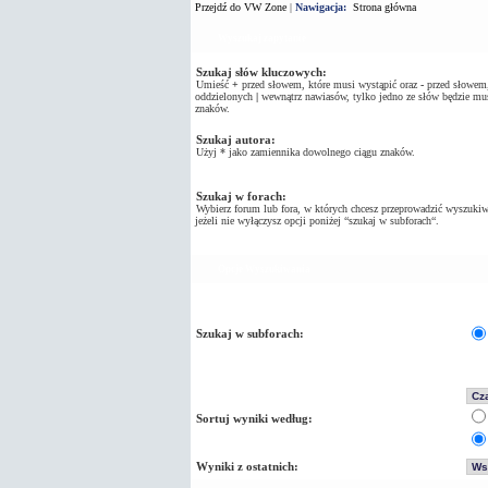
Przejdź do VW Zone
|
Nawigacja:
Strona główna
Wyszukaj zapytanie
Szukaj słów kluczowych:
Umieść
+
przed słowem, które musi wystąpić oraz
-
przed słowem, 
oddzielonych
|
wewnątrz nawiasów, tylko jedno ze słów będzie mus
znaków.
Szukaj autora:
Użyj * jako zamiennika dowolnego ciągu znaków.
Szukaj w forach:
Wybierz forum lub fora, w których chcesz przeprowadzić wyszukiw
jeżeli nie wyłączysz opcji poniżej “szukaj w subforach“.
Opcje Wyszukiwania
Szukaj w subforach:
Sortuj wyniki według:
Wyniki z ostatnich: