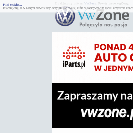
Znajdujesz się na forum
VWZone
.
Powrót na stronę główną.
Pliki cookies...
Informujemy, że w naszym serwisie używamy plików cookie, które są zapisywane na dysku urządzenia końco