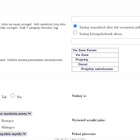
które nie może wystąpić. Jeśli umieścisz listę słów
Szukaj wszystkich słów lub wyrażenia jeś
iało wystąpić. Znak * zastępuje dowolny ciąg
Szukaj któregokolwiek słowa
anie. Subfora zostaną przeszukanie automatycznie
Szukaj w:
Tak
Nie
Wyświetl wyniki jako:
Rosnąco
Malejąco
Pokaż pierwsze: