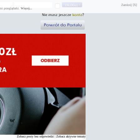
Zamknij [X]
mi przeglądarki.
Więcej...
Zobacz posty bez odpowiedzi
|
Zobacz aktywne tematy