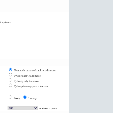
li wpisano
Tematach oraz treściach wiadomości
Tylko tekst wiadomości
Tylko tytuły tematów
Tylko pierwszy post z tematu
Posty
Tematy
znaków z postu