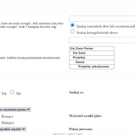
które nie może wystąpić. Jeśli umieścisz listę słów
Szukaj wszystkich słów lub wyrażenia jeś
iało wystąpić. Znak * zastępuje dowolny ciąg
Szukaj któregokolwiek słowa
anie. Subfora zostaną przeszukanie automatycznie
Szukaj w:
Tak
Nie
Wyświetl wyniki jako:
Rosnąco
Malejąco
Pokaż pierwsze: