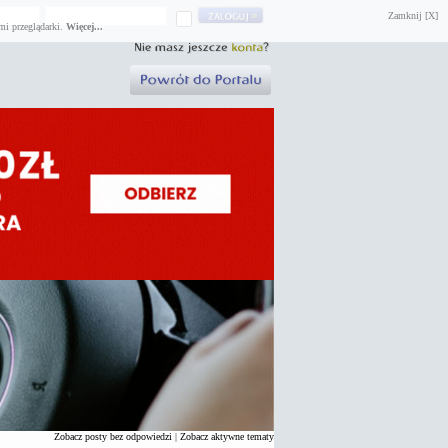
Zamknij [X]
mi przeglądarki.
Więcej...
Zobacz posty bez odpowiedzi
|
Zobacz aktywne tematy