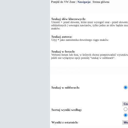
Przejdź do VW Zone
|
Nawigacja:
Strona główna
Wyszukaj zapytanie
Szukaj słów kluczowych:
Umieść
+
przed słowem, które musi wystąpić oraz
-
przed słowem, 
oddzielonych
|
wewnątrz nawiasów, tylko jedno ze słów będzie mus
znaków.
Szukaj autora:
Użyj * jako zamiennika dowolnego ciągu znaków.
Szukaj w forach:
Wybierz forum lub fora, w których chcesz przeprowadzić wyszukiw
jeżeli nie wyłączysz opcji poniżej “szukaj w subforach“.
Opcje Wyszukiwania
Szukaj w subforach:
Sortuj wyniki według:
Wyniki z ostatnich: