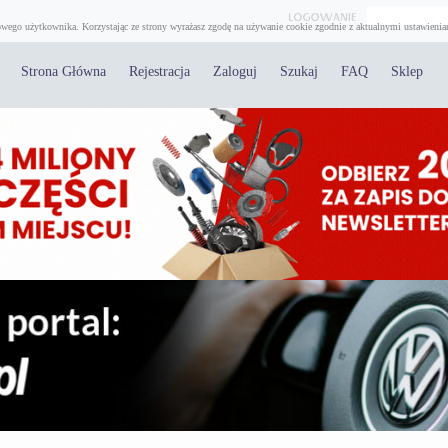
wego użytkownika. Korzystając ze strony wyrażasz zgodę na używanie cookie zgodnie z aktualnymi ustawienia
Strona Główna
Rejestracja
Zaloguj
Szukaj
FAQ
Sklep