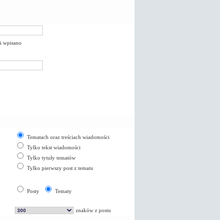
li wpisano
Tematach oraz treściach wiadomości
Tylko tekst wiadomości
Tylko tytuły tematów
Tylko pierwszy post z tematu
Posty
Tematy
znaków z postu