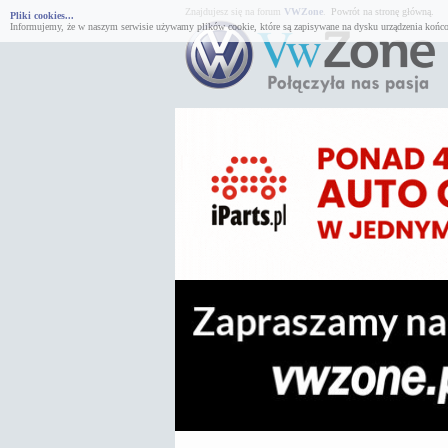
Znajdujesz się na forum
VWZone
.
Powrót na stronę główną.
Pliki cookies...
Informujemy, że w naszym serwisie używamy plików cookie, które są zapisywane na dysku urządzenia końco