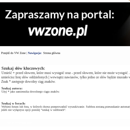
Przejdź do VW Zone
|
Nawigacja:
Strona główna
Wyszukaj zapytanie
Szukaj słów kluczowych:
Umieść
+
przed słowem, które musi wystąpić oraz
-
przed słowem, które nie może wystąpić. J
umieścisz listę słów oddzielonych
|
wewnątrz nawiasów, tylko jedno ze słów będzie musiało w
Znak * zastępuje dowolny ciąg znaków.
Szukaj autora:
Użyj * jako zamiennika dowolnego ciągu znaków.
Szukaj w forach:
Wybierz forum lub fora, w których chcesz przeprowadzić wyszukiwanie. Subfora zostaną przeszukanie automat
jeżeli nie wyłączysz opcji poniżej “szukaj w subforach“.
Opcje Wyszukiwania