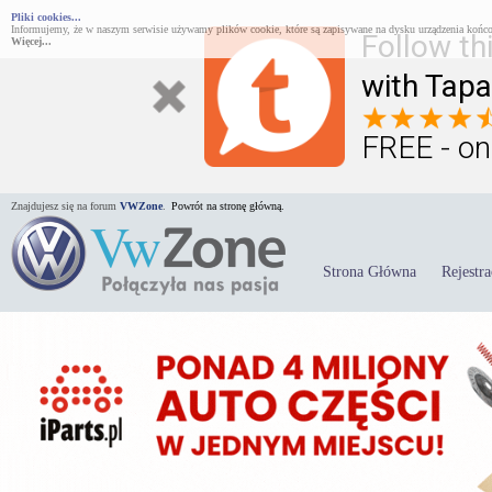
Pliki cookies...
Informujemy, że w naszym serwisie używamy plików cookie, które są zapisywane na dysku urządzenia końco
Follow th
Więcej...
with Tapa
FREE - on
Znajdujesz się na forum
VWZone
.
Powrót na stronę główną.
Strona Główna
Rejestra