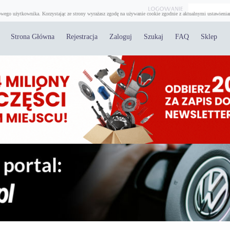
wego użytkownika. Korzystając ze strony wyrażasz zgodę na używanie cookie zgodnie z aktualnymi ustawienia
Strona Główna
Rejestracja
Zaloguj
Szukaj
FAQ
Sklep