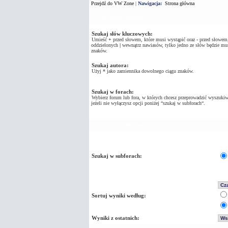
Przejdź do VW Zone
|
Nawigacja:
Strona główna
Wyszukaj zapytanie
Szukaj słów kluczowych:
Umieść
+
przed słowem, które musi wystąpić oraz
-
przed słowem, 
oddzielonych
|
wewnątrz nawiasów, tylko jedno ze słów będzie mus
znaków.
Szukaj autora:
Użyj * jako zamiennika dowolnego ciągu znaków.
Szukaj w forach:
Wybierz forum lub fora, w których chcesz przeprowadzić wyszukiw
jeżeli nie wyłączysz opcji poniżej “szukaj w subforach“.
Opcje Wyszukiwania
Szukaj w subforach:
Sortuj wyniki według:
Wyniki z ostatnich: