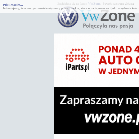
Znajdujesz się na forum
VWZone
.
Powrót na stronę główną.
Pliki cookies...
Informujemy, że w naszym serwisie używamy plików cookie, które są zapisywane na dysku urządzenia końco