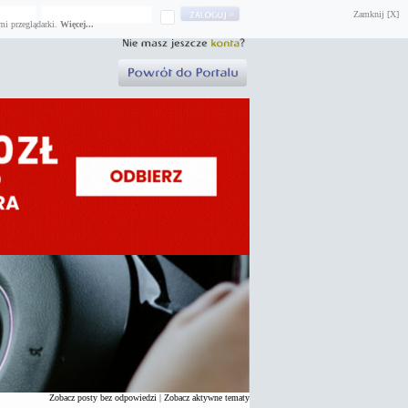
Zamknij [X]
mi przeglądarki.
Więcej...
Zobacz posty bez odpowiedzi
|
Zobacz aktywne tematy