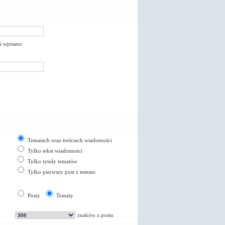
li wpisano
Tematach oraz treściach wiadomości
Tylko tekst wiadomości
Tylko tytuły tematów
Tylko pierwszy post z tematu
Posty
Tematy
znaków z postu