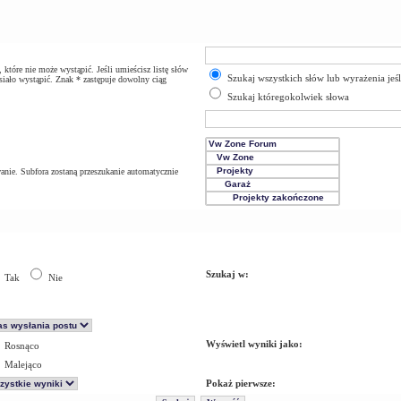
które nie może wystąpić. Jeśli umieścisz listę słów
Szukaj wszystkich słów lub wyrażenia jeś
iało wystąpić. Znak * zastępuje dowolny ciąg
Szukaj któregokolwiek słowa
anie. Subfora zostaną przeszukanie automatycznie
Szukaj w:
Tak
Nie
Wyświetl wyniki jako:
Rosnąco
Malejąco
Pokaż pierwsze: