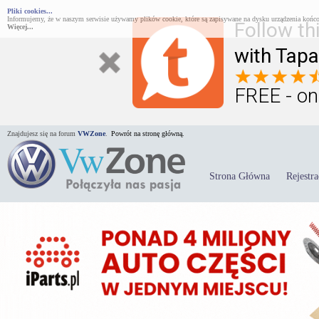
Pliki cookies...
Informujemy, że w naszym serwisie używamy plików cookie, które są zapisywane na dysku urządzenia końco
Follow th
Więcej...
with Tapa
FREE - on
Znajdujesz się na forum
VWZone
.
Powrót na stronę główną.
Strona Główna
Rejestra