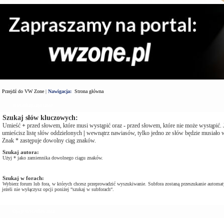
Przejdź do VW Zone
|
Nawigacja:
Strona główna
Wyszukaj zapytanie
Szukaj słów kluczowych:
Umieść
+
przed słowem, które musi wystąpić oraz
-
przed słowem, które nie może wystąpić. J
umieścisz listę słów oddzielonych
|
wewnątrz nawiasów, tylko jedno ze słów będzie musiało w
Znak * zastępuje dowolny ciąg znaków.
Szukaj autora:
Użyj * jako zamiennika dowolnego ciągu znaków.
Szukaj w forach:
Wybierz forum lub fora, w których chcesz przeprowadzić wyszukiwanie. Subfora zostaną przeszukanie automat
jeżeli nie wyłączysz opcji poniżej “szukaj w subforach“.
Opcje Wyszukiwania