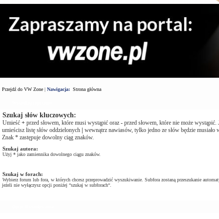
Przejdź do VW Zone
|
Nawigacja:
Strona główna
Wyszukaj zapytanie
Szukaj słów kluczowych:
Umieść
+
przed słowem, które musi wystąpić oraz
-
przed słowem, które nie może wystąpić. J
umieścisz listę słów oddzielonych
|
wewnątrz nawiasów, tylko jedno ze słów będzie musiało w
Znak * zastępuje dowolny ciąg znaków.
Szukaj autora:
Użyj * jako zamiennika dowolnego ciągu znaków.
Szukaj w forach:
Wybierz forum lub fora, w których chcesz przeprowadzić wyszukiwanie. Subfora zostaną przeszukanie automat
jeżeli nie wyłączysz opcji poniżej “szukaj w subforach“.
Opcje Wyszukiwania