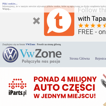
Pliki cookies...
Informujemy, że w naszym serwisie używamy plików cookie, które są zapisywane na dysku urządzenia końco
Follow th
Więcej...
with Tapa
FREE - on
Znajdujesz się na forum
VWZone
.
Powrót na stronę główną.
Strona Główna
Rejestra