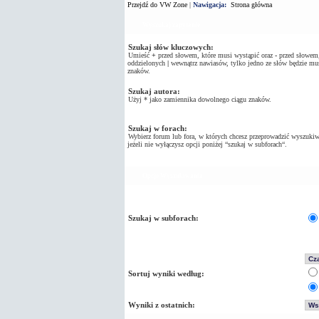
Przejdź do VW Zone
|
Nawigacja:
Strona główna
Wyszukaj zapytanie
Szukaj słów kluczowych:
Umieść
+
przed słowem, które musi wystąpić oraz
-
przed słowem, 
oddzielonych
|
wewnątrz nawiasów, tylko jedno ze słów będzie mus
znaków.
Szukaj autora:
Użyj * jako zamiennika dowolnego ciągu znaków.
Szukaj w forach:
Wybierz forum lub fora, w których chcesz przeprowadzić wyszukiw
jeżeli nie wyłączysz opcji poniżej “szukaj w subforach“.
Opcje Wyszukiwania
Szukaj w subforach:
Sortuj wyniki według:
Wyniki z ostatnich: