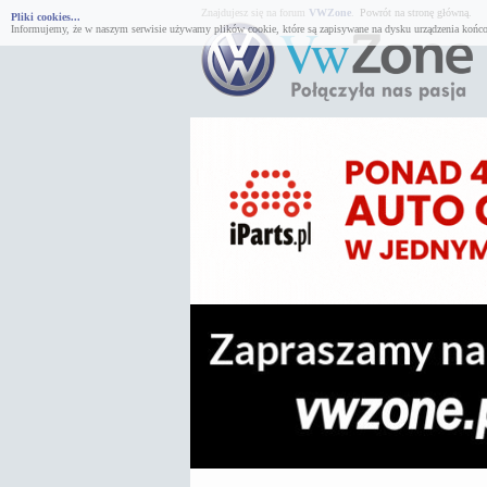
Znajdujesz się na forum
VWZone
.
Powrót na stronę główną.
Pliki cookies...
Informujemy, że w naszym serwisie używamy plików cookie, które są zapisywane na dysku urządzenia końco