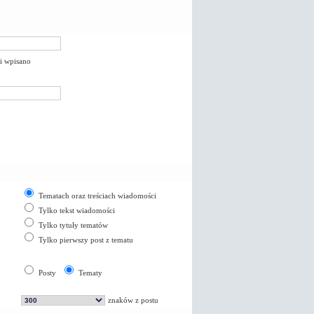
li wpisano
Tematach oraz treściach wiadomości
Tylko tekst wiadomości
Tylko tytuły tematów
Tylko pierwszy post z tematu
Posty
Tematy
znaków z postu