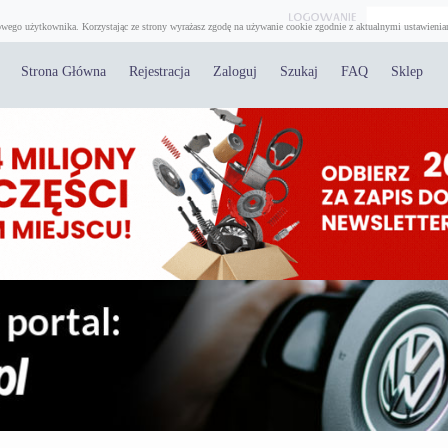
wego użytkownika. Korzystając ze strony wyrażasz zgodę na używanie cookie zgodnie z aktualnymi ustawienia
Strona Główna
Rejestracja
Zaloguj
Szukaj
FAQ
Sklep