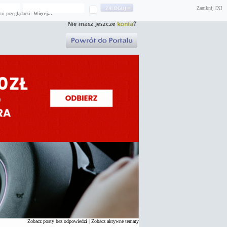
Zamknij [X]
mi przeglądarki.
Więcej...
Zobacz posty bez odpowiedzi
|
Zobacz aktywne tematy