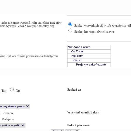
które nie może wystąpić. Jeśli umieścisz listę słów
Szukaj wszystkich słów lub wyrażenia jeś
iało wystąpić. Znak * zastępuje dowolny ciąg
Szukaj któregokolwiek słowa
anie. Subfora zostaną przeszukanie automatycznie
Szukaj w:
Tak
Nie
Wyświetl wyniki jako:
Rosnąco
Malejąco
Pokaż pierwsze: