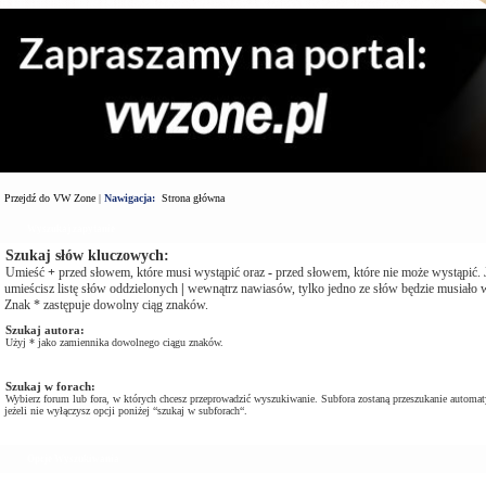
Przejdź do VW Zone
|
Nawigacja:
Strona główna
Wyszukaj zapytanie
Szukaj słów kluczowych:
Umieść
+
przed słowem, które musi wystąpić oraz
-
przed słowem, które nie może wystąpić. J
umieścisz listę słów oddzielonych
|
wewnątrz nawiasów, tylko jedno ze słów będzie musiało w
Znak * zastępuje dowolny ciąg znaków.
Szukaj autora:
Użyj * jako zamiennika dowolnego ciągu znaków.
Szukaj w forach:
Wybierz forum lub fora, w których chcesz przeprowadzić wyszukiwanie. Subfora zostaną przeszukanie automat
jeżeli nie wyłączysz opcji poniżej “szukaj w subforach“.
Opcje Wyszukiwania