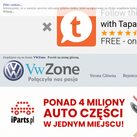
Pliki cookies...
Informujemy, że w naszym serwisie używamy plików cookie, które są zapisywane na dysku urządzenia końco
Follow th
Więcej...
with Tapa
FREE - on
Znajdujesz się na forum
VWZone
.
Powrót na stronę główną.
Strona Główna
Rejestra