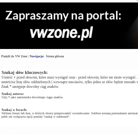
Przejdź do VW Zone
|
Nawigacja:
Strona główna
Wyszukaj zapytanie
Szukaj słów kluczowych:
Umieść
+
przed słowem, które musi wystąpić oraz
-
przed słowem, które nie może wystąpić. J
umieścisz listę słów oddzielonych
|
wewnątrz nawiasów, tylko jedno ze słów będzie musiało w
Znak * zastępuje dowolny ciąg znaków.
Szukaj autora:
Użyj * jako zamiennika dowolnego ciągu znaków.
Szukaj w forach:
Wybierz forum lub fora, w których chcesz przeprowadzić wyszukiwanie. Subfora zostaną przeszukanie automat
jeżeli nie wyłączysz opcji poniżej “szukaj w subforach“.
Opcje Wyszukiwania