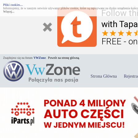
Pliki cookies...
Informujemy, że w naszym serwisie używamy plików cookie, które są zapisywane na dysku urządzenia końco
Follow th
Więcej...
with Tapa
FREE - on
Znajdujesz się na forum
VWZone
.
Powrót na stronę główną.
Strona Główna
Rejestra