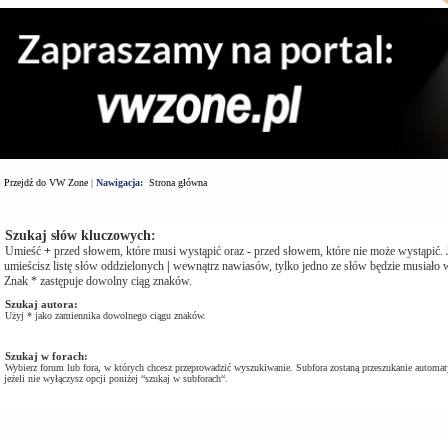
Przejdź do VW Zone
|
Nawigacja:
Strona główna
Wyszukaj zapytanie
Szukaj słów kluczowych:
Umieść
+
przed słowem, które musi wystąpić oraz
-
przed słowem, które nie może wystąpić. J
umieścisz listę słów oddzielonych
|
wewnątrz nawiasów, tylko jedno ze słów będzie musiało w
Znak * zastępuje dowolny ciąg znaków.
Szukaj autora:
Użyj * jako zamiennika dowolnego ciągu znaków.
Szukaj w forach:
Wybierz forum lub fora, w których chcesz przeprowadzić wyszukiwanie. Subfora zostaną przeszukanie automat
jeżeli nie wyłączysz opcji poniżej “szukaj w subforach“.
Opcje Wyszukiwania