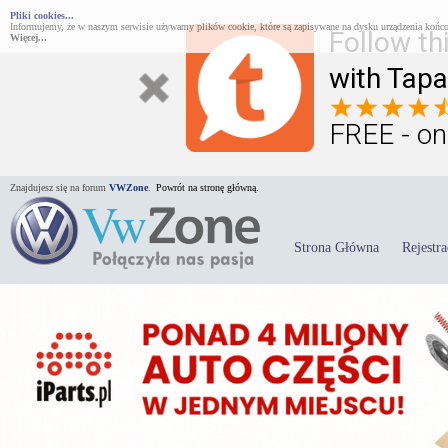
Pliki cookies...
Informujemy, że w naszym serwisie używamy plików cookie, które są zapisywane na dysku urządzenia końco
Follow th
Więcej...
with Tapa
FREE - on
Znajdujesz się na forum
VWZone
.
Powrót na stronę główną.
Strona Główna
Rejestra