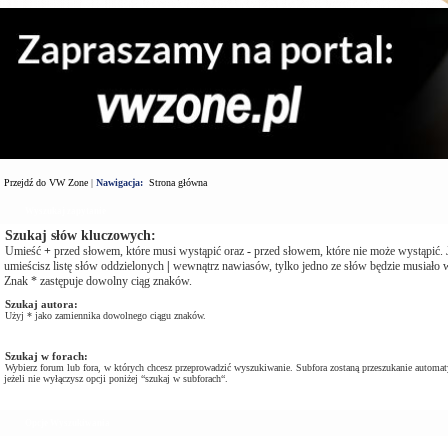
Przejdź do VW Zone
|
Nawigacja:
Strona główna
Wyszukaj zapytanie
Szukaj słów kluczowych:
Umieść
+
przed słowem, które musi wystąpić oraz
-
przed słowem, które nie może wystąpić. J
umieścisz listę słów oddzielonych
|
wewnątrz nawiasów, tylko jedno ze słów będzie musiało w
Znak * zastępuje dowolny ciąg znaków.
Szukaj autora:
Użyj * jako zamiennika dowolnego ciągu znaków.
Szukaj w forach:
Wybierz forum lub fora, w których chcesz przeprowadzić wyszukiwanie. Subfora zostaną przeszukanie automat
jeżeli nie wyłączysz opcji poniżej “szukaj w subforach“.
Opcje Wyszukiwania