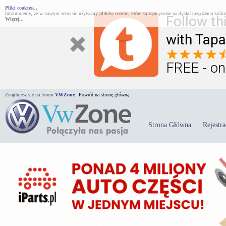
Pliki cookies...
Informujemy, że w naszym serwisie używamy plików cookie, które są zapisywane na dysku urządzenia końco
Follow th
Więcej...
with Tapa
FREE - on
Znajdujesz się na forum
VWZone
.
Powrót na stronę główną.
Strona Główna
Rejestra