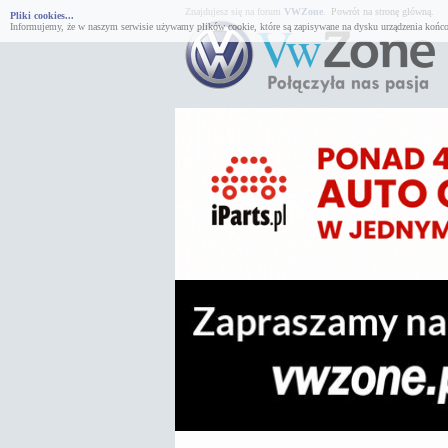
Znajdujesz się na forum
VWZone
.
Powrót na stronę główną.
Pliki cookies...
Informujemy, że w naszym serwisie używamy plików cookie, które są zapisywane na dysku urządzenia końco