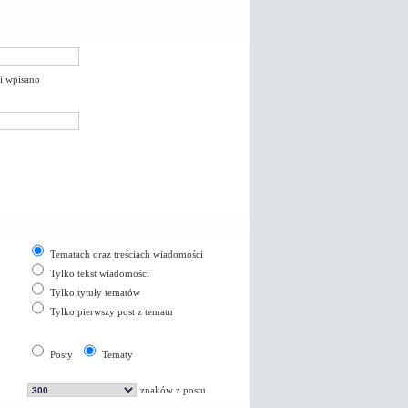
li wpisano
Tematach oraz treściach wiadomości
Tylko tekst wiadomości
Tylko tytuły tematów
Tylko pierwszy post z tematu
Posty
Tematy
znaków z postu