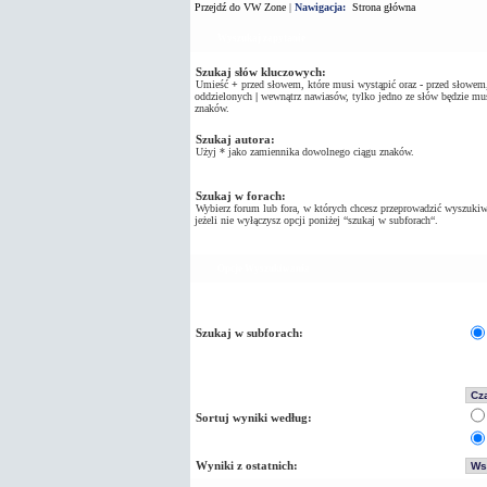
Przejdź do VW Zone
|
Nawigacja:
Strona główna
Wyszukaj zapytanie
Szukaj słów kluczowych:
Umieść
+
przed słowem, które musi wystąpić oraz
-
przed słowem, 
oddzielonych
|
wewnątrz nawiasów, tylko jedno ze słów będzie mus
znaków.
Szukaj autora:
Użyj * jako zamiennika dowolnego ciągu znaków.
Szukaj w forach:
Wybierz forum lub fora, w których chcesz przeprowadzić wyszukiw
jeżeli nie wyłączysz opcji poniżej “szukaj w subforach“.
Opcje Wyszukiwania
Szukaj w subforach:
Sortuj wyniki według:
Wyniki z ostatnich: