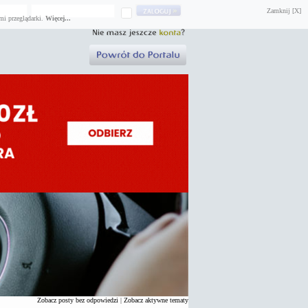
Zamknij [X]
mi przeglądarki.
Więcej...
Zobacz posty bez odpowiedzi
|
Zobacz aktywne tematy