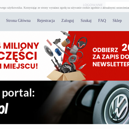
wego użytkownika. Korzystając ze strony wyrażasz zgodę na używanie cookie zgodnie z aktualnymi ustawienia
Strona Główna
Rejestracja
Zaloguj
Szukaj
FAQ
Sklep