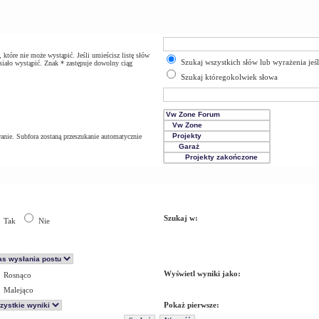
które nie może wystąpić. Jeśli umieścisz listę słów
Szukaj wszystkich słów lub wyrażenia jeś
iało wystąpić. Znak * zastępuje dowolny ciąg
Szukaj któregokolwiek słowa
anie. Subfora zostaną przeszukanie automatycznie
Szukaj w:
Tak
Nie
Wyświetl wyniki jako:
Rosnąco
Malejąco
Pokaż pierwsze: