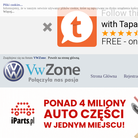
Pliki cookies...
Informujemy, że w naszym serwisie używamy plików cookie, które są zapisywane na dysku urządzenia końco
Follow th
Więcej...
with Tapa
FREE - on
Znajdujesz się na forum
VWZone
.
Powrót na stronę główną.
Strona Główna
Rejestra