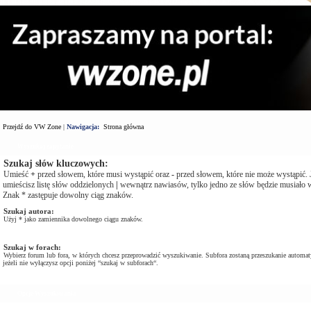
Przejdź do VW Zone
|
Nawigacja:
Strona główna
Wyszukaj zapytanie
Szukaj słów kluczowych:
Umieść
+
przed słowem, które musi wystąpić oraz
-
przed słowem, które nie może wystąpić. J
umieścisz listę słów oddzielonych
|
wewnątrz nawiasów, tylko jedno ze słów będzie musiało w
Znak * zastępuje dowolny ciąg znaków.
Szukaj autora:
Użyj * jako zamiennika dowolnego ciągu znaków.
Szukaj w forach:
Wybierz forum lub fora, w których chcesz przeprowadzić wyszukiwanie. Subfora zostaną przeszukanie automat
jeżeli nie wyłączysz opcji poniżej “szukaj w subforach“.
Opcje Wyszukiwania